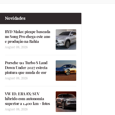
Novidades
BYD Mako: picape baseada
no Song Pro chega este ano
e produção na Bahia
August 08, 2026
Porsche 911 Turbo S Land
Down Under 2027 estreia
pintura que muda de cor
August 08, 2026
VW ID. ERA 8X: SUV
híbrido com autonomia
superior a 1.400 km - fotos
August 08, 2026