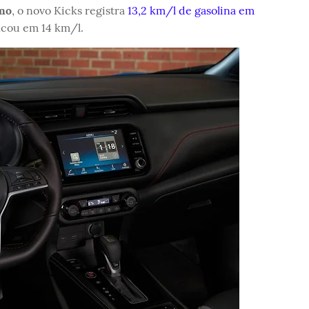
mo
, o novo Kicks registra
13,2 km/l de gasolina em
ficou em 14 km/l.