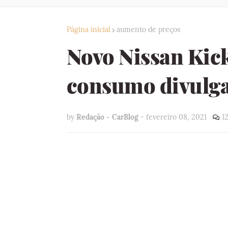
Página inicial
aumento de preços
Novo Nissan Kick
consumo divulga
by
Redação - CarBlog
-
fevereiro 08, 2021
1