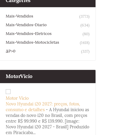
Categories
Mais-Vendidos
(3773)
Mais-Vendidos-Diario
(634)
Mais-Vendidos-Eletricos
(80)
Mais-Vendidos-Motocicletas
(1418)
ΔP>0
(337)
MotorVicio
Motor Vício
Novo Hyundai i20 2027: preços, fotos,
consumo e detalhes
-
A Hyundai iniciou as
vendas do novo i20 no Brasil, com preços
entre R$ 99.990 e R$ 139.990. [image:
Novo Hyundai i20 2027 - Brasil] Produzido
em Piracicaba...