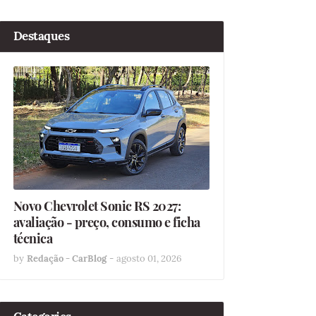
Destaques
Novo Chevrolet Sonic RS 2027:
avaliação - preço, consumo e ficha
técnica
by
Redação - CarBlog
-
agosto 01, 2026