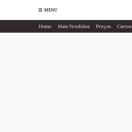
MENU
Home
Mais Vendidos
Preços
Carros