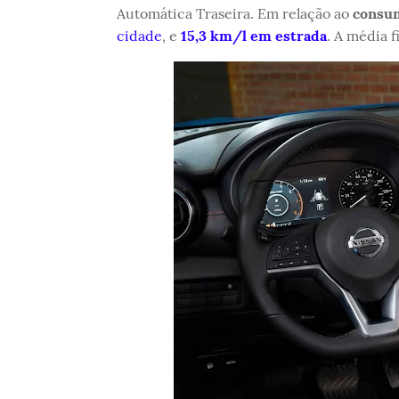
Automática Traseira. Em relação ao
consu
cidade
, e
15,3 km/l em estrada
. A média 