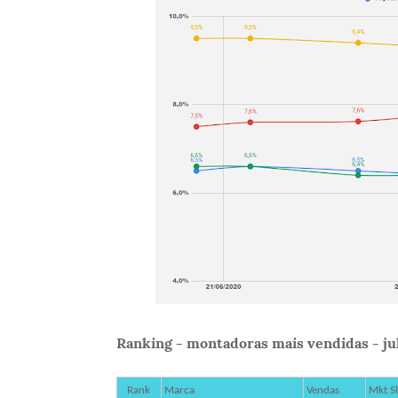
Ranking - montadoras mais vendidas - jul
Rank
Marca
Vendas
Mkt S