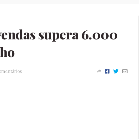
 vendas supera 6.000
lho
omentários