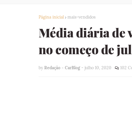
Página inicial
mais-vendidos
Média diária de
no começo de ju
by
Redação - CarBlog
-
julho 10, 2020
102 C