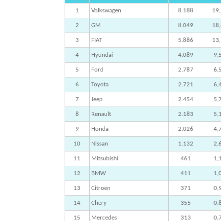
1
Volkswagen
8.188
19
2
GM
8.049
18
3
FIAT
5.886
13
4
Hyundai
4.089
9,
5
Ford
2.787
6,
6
Toyota
2.721
6,
7
Jeep
2.454
5,
8
Renault
2.183
5,
9
Honda
2.026
4,
10
Nissan
1.132
2,
11
Mitsubishi
461
1,
12
BMW
411
1,
13
Citroen
371
0,
14
Chery
355
0,
15
Mercedes
313
0,