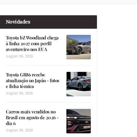
Novidades
Toyota bZ Woodland chega
à linha 2027 com perfil
aventureiro nos EUA
August 06, 2026
Toyota GR86 recebe
atualização no Japão - fotos
e ficha técnica
August 06, 2026
Carros mais vendidos no
Brasil em agosto de 2026 -
dia 6
August 06, 2026