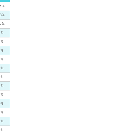
,1%
,8%
,7%
5%
5%
4%
7%
1%
7%
6%
1%
0%
9%
8%
7%