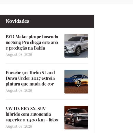
Novidades
BYD Mako: picape baseada
no Song Pro chega este ano
e produção na Bahia
August 08, 2026
Porsche 911 Turbo S Land
Down Under 2027 estreia
pintura que muda de cor
August 08, 2026
VW ID. ERA 8X: SUV
híbrido com autonomia
superior a 1.400 km - fotos
August 08, 2026