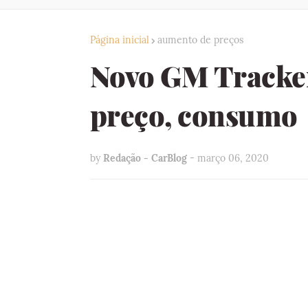
Página inicial
aumento de preços
Novo GM Tracker
preço, consumo
by
Redação - CarBlog
-
março 06, 2020