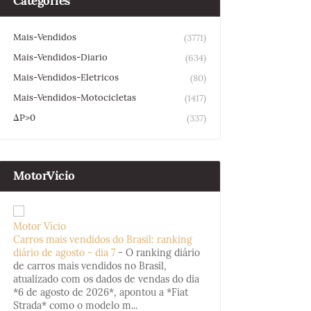
Categories
Mais-Vendidos
(3771)
Mais-Vendidos-Diario
(634)
Mais-Vendidos-Eletricos
(80)
Mais-Vendidos-Motocicletas
(1417)
ΔP>0
(337)
MotorVicio
Motor Vício
Carros mais vendidos do Brasil: ranking
diário de agosto - dia 7
-
O ranking diário
de carros mais vendidos no Brasil,
atualizado com os dados de vendas do dia
*6 de agosto de 2026*, apontou a *Fiat
Strada* como o modelo m...