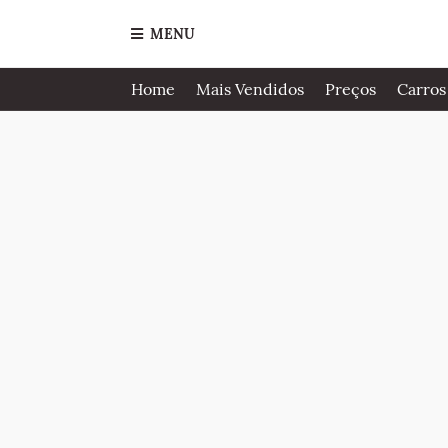
MENU
Home
Mais Vendidos
Preços
Carros