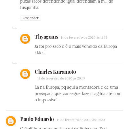
puxas sacos defendendo igual defendiam a m... do
fusquinha.
Responder
Thyagoms
14 de fevereiro de 2020 às 11:33
Ja foi pro saco e é o mais vendido da Europa
kkkk.
Charles Kuramoto
14 de fevereiro de 2020 às 20:47
Lá na Europa, pq aqui a montadora é de uma
presepada que consegue fazer cag4da até com
o impossível...
Paulo Eduardo
14 de fevereiro de 2020 às 08:20
O Golf tem renome. Nao sai de linha nao. Terá