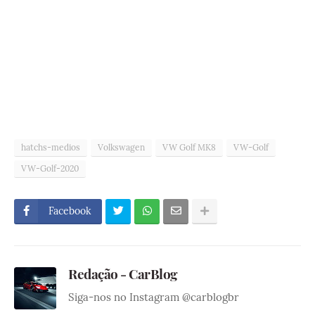
hatchs-medios
Volkswagen
VW Golf MK8
VW-Golf
VW-Golf-2020
Facebook
Redação - CarBlog
Siga-nos no Instagram @carblogbr