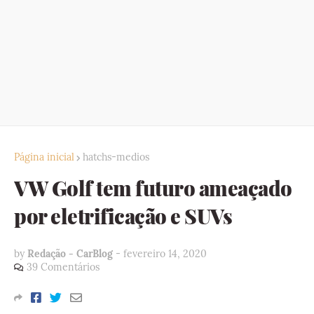
Página inicial
hatchs-medios
VW Golf tem futuro ameaçado
por eletrificação e SUVs
by
Redação - CarBlog
-
fevereiro 14, 2020
39 Comentários