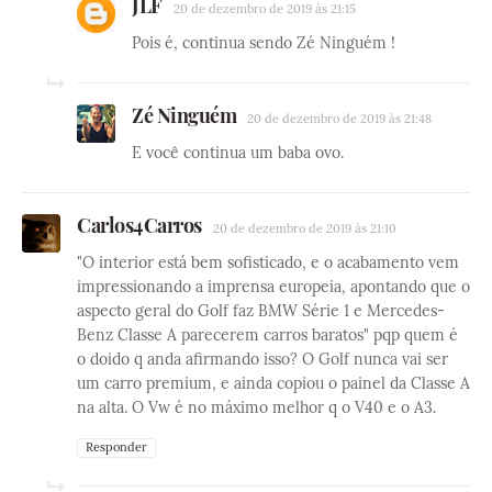
JLF
20 de dezembro de 2019 às 21:15
Pois é, continua sendo Zé Ninguém !
Zé Ninguém
20 de dezembro de 2019 às 21:48
E você continua um baba ovo.
Carlos4Carros
20 de dezembro de 2019 às 21:10
"O interior está bem sofisticado, e o acabamento vem
impressionando a imprensa europeia, apontando que o
aspecto geral do Golf faz BMW Série 1 e Mercedes-
Benz Classe A parecerem carros baratos" pqp quem é
o doido q anda afirmando isso? O Golf nunca vai ser
um carro premium, e ainda copiou o painel da Classe A
na alta. O Vw é no máximo melhor q o V40 e o A3.
Responder