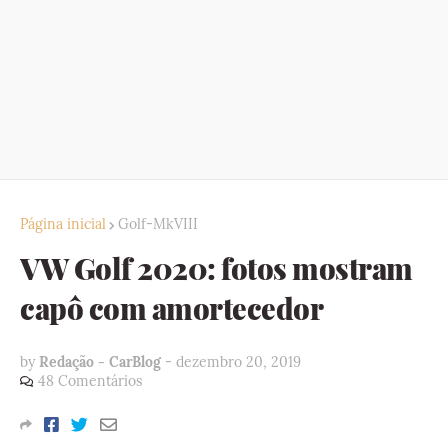
Página inicial
Golf-MkVIII
VW Golf 2020: fotos mostram
capô com amortecedor
by
Redação - CarBlog
-
dezembro 20, 2019
48 Comentários