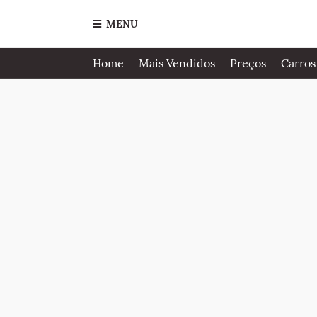
MENU
Home
Mais Vendidos
Preços
Carros