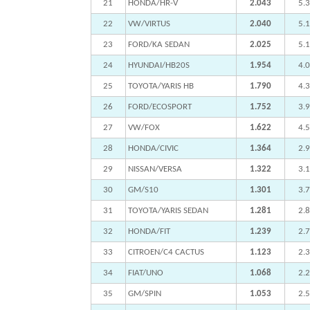
21
HONDA/HR-V
2.043
5.
22
VW/VIRTUS
2.040
5.
23
FORD/KA SEDAN
2.025
5.
24
HYUNDAI/HB20S
1.954
4.
25
TOYOTA/YARIS HB
1.790
4.
26
FORD/ECOSPORT
1.752
3.
27
VW/FOX
1.622
4.
28
HONDA/CIVIC
1.364
2.
29
NISSAN/VERSA
1.322
3.
30
GM/S10
1.301
3.
31
TOYOTA/YARIS SEDAN
1.281
2.
32
HONDA/FIT
1.239
2.
33
CITROEN/C4 CACTUS
1.123
2.
34
FIAT/UNO
1.068
2.
35
GM/SPIN
1.053
2.