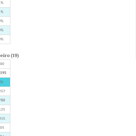
1%
1%
0%
0%
0%
iro (19)
300
.195
TD
257
788
125
315
105