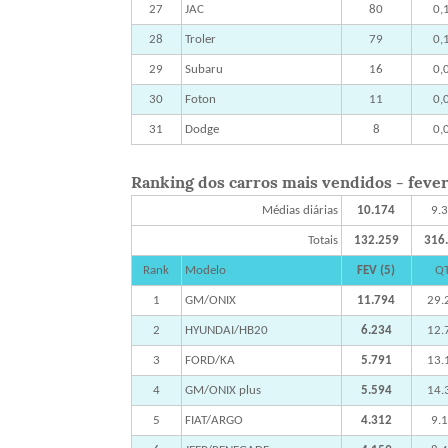
27
JAC
80
0,
28
Troler
79
0,
29
Subaru
16
0,
30
Foton
11
0,
31
Dodge
8
0,
Ranking dos carros mais vendidos - fevere
Médias diárias
10.174
9.
Totais
132.259
316
Rank
Modelo
FEV (5)
Q
1
GM/ONIX
11.794
29.
2
HYUNDAI/HB20
6.234
12.
3
FORD/KA
5.791
13.
4
GM/ONIX plus
5.594
14.
5
FIAT/ARGO
4.312
9.