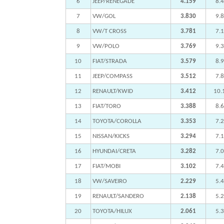
6
JEEP/RENEGADE
4.159
8.
7
VW/GOL
3.830
9.
8
VW/T CROSS
3.781
7.
9
VW/POLO
3.769
9.
10
FIAT/STRADA
3.579
8.
11
JEEP/COMPASS
3.512
7.
12
RENAULT/KWID
3.412
10.
13
FIAT/TORO
3.388
8.
14
TOYOTA/COROLLA
3.353
7.
15
NISSAN/KICKS
3.294
7.
16
HYUNDAI/CRETA
3.282
7.
17
FIAT/MOBI
3.102
7.
18
VW/SAVEIRO
2.229
5.
19
RENAULT/SANDERO
2.138
5.
20
TOYOTA/HILUX
2.061
5.