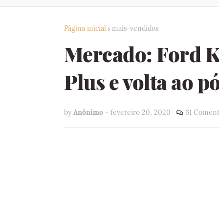
Página inicial
mais-vendidos
Mercado: Ford K
Plus e volta ao p
by
Anônimo
-
fevereiro 20, 2020
61 Coment