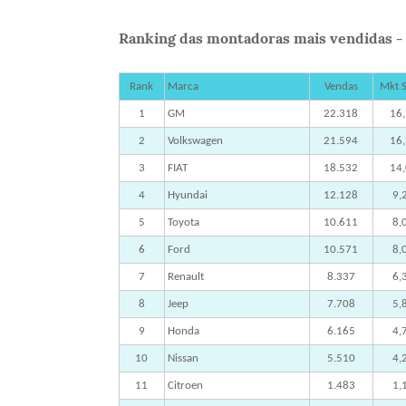
Ranking das montadoras mais vendidas - f
Rank
Marca
Vendas
Mkt 
1
GM
22.318
16
2
Volkswagen
21.594
16
3
FIAT
18.532
14
4
Hyundai
12.128
9,
5
Toyota
10.611
8,
6
Ford
10.571
8,
7
Renault
8.337
6,
8
Jeep
7.708
5,
9
Honda
6.165
4,
10
Nissan
5.510
4,
11
Citroen
1.483
1,