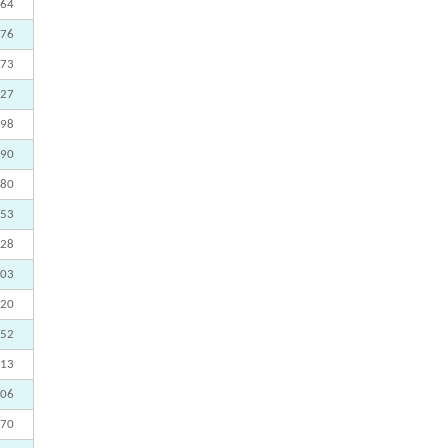
364
176
173
027
398
990
580
953
128
703
820
752
313
206
570