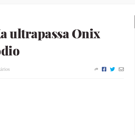
a ultrapassa Onix
ódio
ários