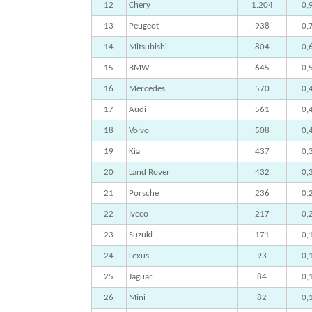
12
Chery
1.204
0,
13
Peugeot
938
0,
14
Mitsubishi
804
0,
15
BMW
645
0,
16
Mercedes
570
0,
17
Audi
561
0,
18
Volvo
508
0,
19
Kia
437
0,
20
Land Rover
432
0,
21
Porsche
236
0,
22
Iveco
217
0,
23
Suzuki
171
0,
24
Lexus
93
0,
25
Jaguar
84
0,
26
Mini
82
0,