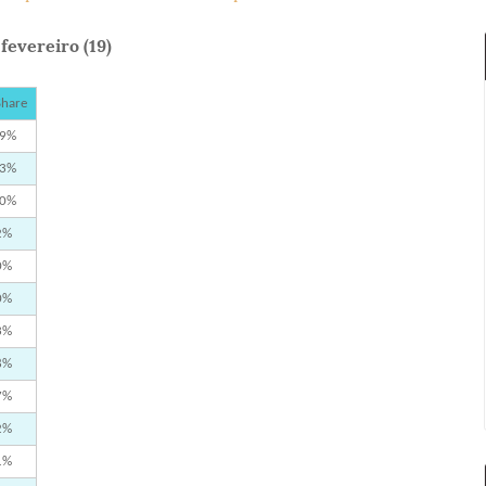
evereiro (19)
Share
,9%
,3%
,0%
2%
0%
0%
3%
8%
7%
2%
1%