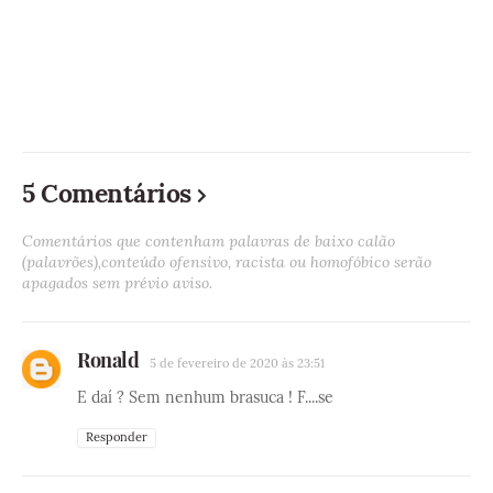
5 Comentários
Comentários que contenham palavras de baixo calão
(palavrões),conteúdo ofensivo, racista ou homofóbico serão
apagados sem prévio aviso.
Ronald
5 de fevereiro de 2020 às 23:51
E daí ? Sem nenhum brasuca ! F....se
Responder