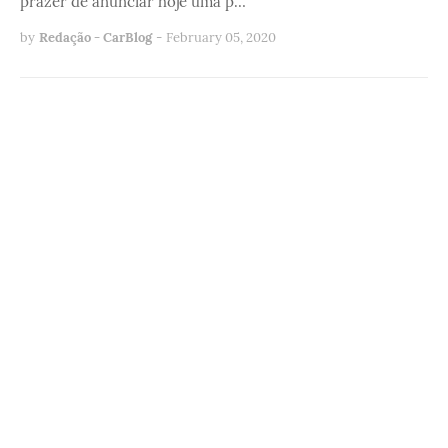
prazer de anunciar hoje uma p…
by
Redação - CarBlog
-
February 05, 2020