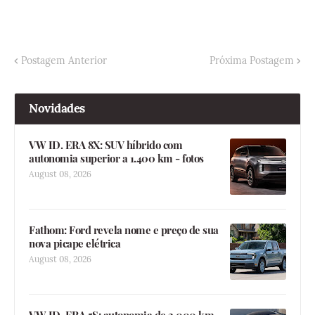
Postagem Anterior
Próxima Postagem
Novidades
VW ID. ERA 8X: SUV híbrido com
autonomia superior a 1.400 km - fotos
August 08, 2026
Fathom: Ford revela nome e preço de sua
nova picape elétrica
August 08, 2026
VW ID. ERA 5S: autonomia de 2.000 km