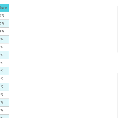
Share
,7%
,2%
,9%
1%
0%
0%
5%
7%
6%
1%
0%
8%
7%