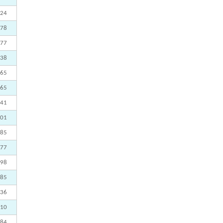
224
178
877
838
765
765
741
501
385
377
298
285
236
010
984