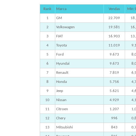
Rank
Marca
Vendas
Mkt 
1
GM
22.709
18
2
Volkswagen
19.581
16
3
FIAT
16.903
13
4
Toyota
11.019
9,
5
Ford
9.673
8,
6
Hyundai
9.673
8,
7
Renault
7.819
6,
8
Honda
5.756
4,
9
Jeep
5.621
4,
10
Nissan
4.929
4,
11
Citroen
1.207
1,
12
Chery
996
0,
13
Mitsubishi
843
0,