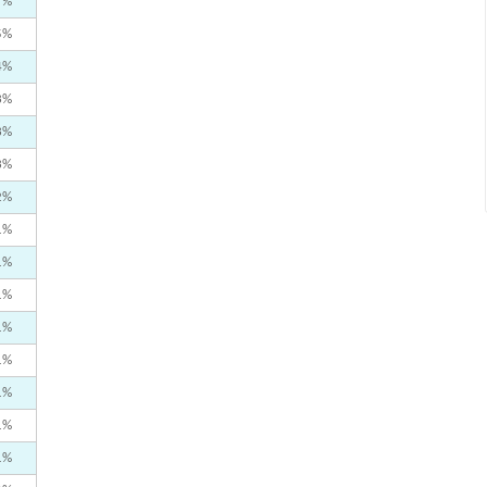
7%
5%
4%
3%
3%
3%
2%
1%
1%
1%
1%
1%
1%
1%
1%