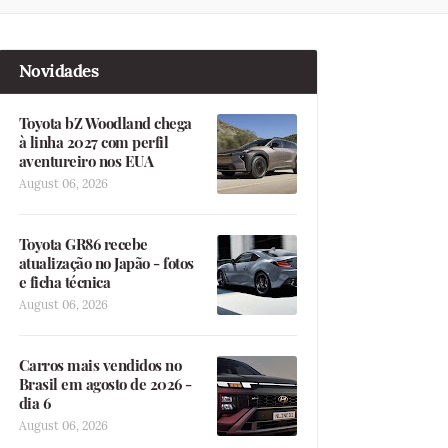
Novidades
Toyota bZ Woodland chega
à linha 2027 com perfil
aventureiro nos EUA
August 06, 2026
Toyota GR86 recebe
atualização no Japão - fotos
e ficha técnica
August 06, 2026
Carros mais vendidos no
Brasil em agosto de 2026 -
dia 6
August 06, 2026