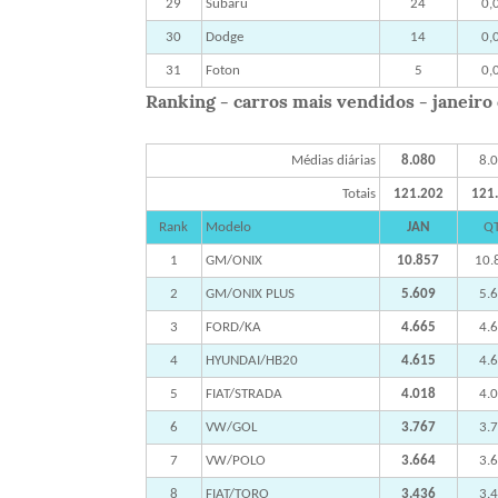
29
Subaru
24
0,
30
Dodge
14
0,
31
Foton
5
0,
Ranking - carros mais vendidos - janeiro 
Médias diárias
8.080
8.
Totais
121.202
121
Rank
Modelo
JAN
Q
1
GM/ONIX
10.857
10.
2
GM/ONIX PLUS
5.609
5.
3
FORD/KA
4.665
4.
4
HYUNDAI/HB20
4.615
4.
5
FIAT/STRADA
4.018
4.
6
VW/GOL
3.767
3.
7
VW/POLO
3.664
3.
8
FIAT/TORO
3.436
3.