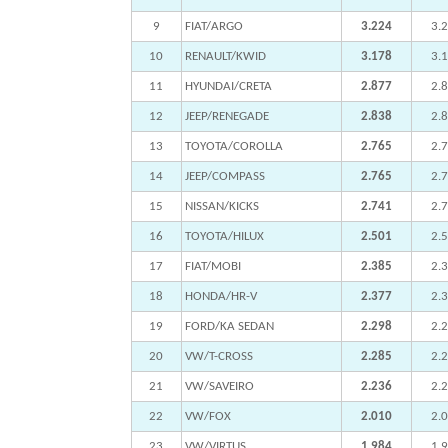
9
FIAT/ARGO
3.224
3.
10
RENAULT/KWID
3.178
3.
11
HYUNDAI/CRETA
2.877
2.
12
JEEP/RENEGADE
2.838
2.
13
TOYOTA/COROLLA
2.765
2.
14
JEEP/COMPASS
2.765
2.
15
NISSAN/KICKS
2.741
2.
16
TOYOTA/HILUX
2.501
2.
17
FIAT/MOBI
2.385
2.
18
HONDA/HR-V
2.377
2.
19
FORD/KA SEDAN
2.298
2.
20
VW/T-CROSS
2.285
2.
21
VW/SAVEIRO
2.236
2.
22
VW/FOX
2.010
2.
23
VW/VIRTUS
1.984
1.