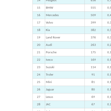
14
Peugeot
836
0,
15
BMW
555
0,
16
Mercedes
509
0,
17
Volvo
399
0,
18
Kia
382
0,
19
Land Rover
376
0,
20
Audi
263
0,
21
Porsche
175
0,
22
Iveco
169
0,
23
Suzuki
114
0,
24
Troler
91
0,
25
Mini
81
0,
26
Jaguar
80
0,
27
Lexus
69
0,
28
JAC
67
0,