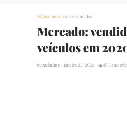
Página inicial
mais-vendidos
Mercado: vendid
veículos em 202
by
Anônimo
-
janeiro 23, 2020
45 Comentár