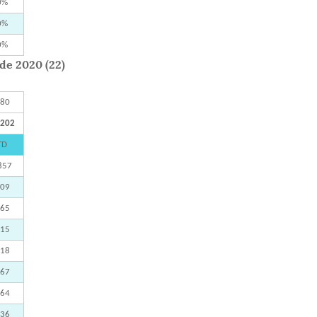
0%
0%
0%
de 2020 (22)
080
.202
TD
857
609
665
615
018
767
664
436