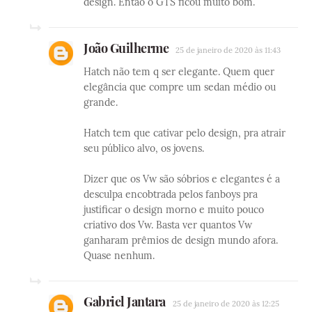
design. Entao o GTS ficou muito bom.
João Guilherme
25 de janeiro de 2020 às 11:43
Hatch não tem q ser elegante. Quem quer
elegância que compre um sedan médio ou
grande.
Hatch tem que cativar pelo design, pra atrair
seu público alvo, os jovens.
Dizer que os Vw são sóbrios e elegantes é a
desculpa encobtrada pelos fanboys pra
justificar o design morno e muito pouco
criativo dos Vw. Basta ver quantos Vw
ganharam prêmios de design mundo afora.
Quase nenhum.
Gabriel Jantara
25 de janeiro de 2020 às 12:25