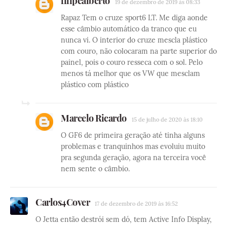
filipealberto
19 de dezembro de 2019 às 08:33
Rapaz Tem o cruze sport6 LT. Me diga aonde
esse câmbio automático da tranco que eu
nunca vi. O interior do cruze mescla plástico
com couro, não colocaram na parte superior do
painel, pois o couro resseca com o sol. Pelo
menos tá melhor que os VW que mesclam
plástico com plástico
Marcelo Ricardo
15 de julho de 2020 às 18:10
O GF6 de primeira geração até tinha alguns
problemas e tranquinhos mas evoluiu muito
pra segunda geração, agora na terceira você
nem sente o câmbio.
Carlos4Cover
17 de dezembro de 2019 às 16:52
O Jetta então destrói sem dó, tem Active Info Display,