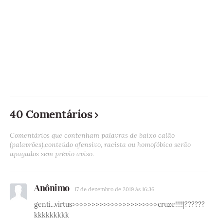
40 Comentários
Comentários que contenham palavras de baixo calão
(palavrões),conteúdo ofensivo, racista ou homofóbico serão
apagados sem prévio aviso.
Anônimo
17 de dezembro de 2019 às 16:36
genti...virtus>>>>>>>>>>>>>>>>>>>>>>cruze!!!!|??????
kkkkkkkkk