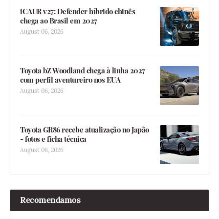
iCAUR v27: Defender híbrido chinês
chega ao Brasil em 2027
August 06, 2026
Toyota bZ Woodland chega à linha 2027
com perfil aventureiro nos EUA
August 06, 2026
Toyota GR86 recebe atualização no Japão
- fotos e ficha técnica
August 06, 2026
Recomendamos