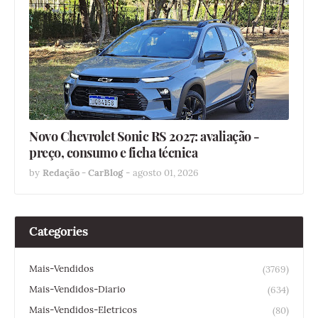
Novo Chevrolet Sonic RS 2027: avaliação -
preço, consumo e ficha técnica
by
Redação - CarBlog
-
agosto 01, 2026
Categories
Mais-Vendidos
(3769)
Mais-Vendidos-Diario
(634)
Mais-Vendidos-Eletricos
(80)