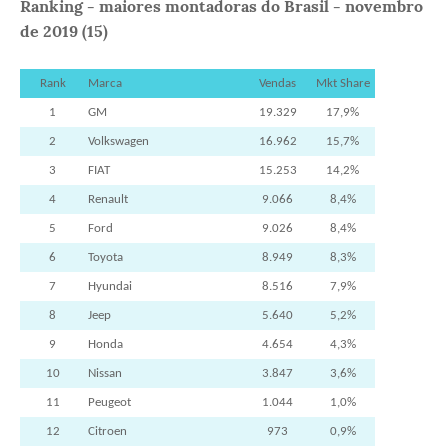
Ranking - maiores montadoras do Brasil - novembro
de 2019 (15)
Rank
Marca
Vendas
Mkt Share
1
GM
19.329
17,9%
2
Volkswagen
16.962
15,7%
3
FIAT
15.253
14,2%
4
Renault
9.066
8,4%
5
Ford
9.026
8,4%
6
Toyota
8.949
8,3%
7
Hyundai
8.516
7,9%
8
Jeep
5.640
5,2%
9
Honda
4.654
4,3%
10
Nissan
3.847
3,6%
11
Peugeot
1.044
1,0%
12
Citroen
973
0,9%