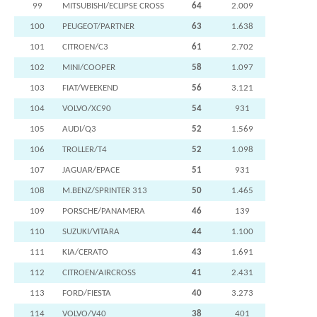
99
MITSUBISHI/ECLIPSE CROSS
64
2.009
100
PEUGEOT/PARTNER
63
1.638
101
CITROEN/C3
61
2.702
102
MINI/COOPER
58
1.097
103
FIAT/WEEKEND
56
3.121
104
VOLVO/XC90
54
931
105
AUDI/Q3
52
1.569
106
TROLLER/T4
52
1.098
107
JAGUAR/EPACE
51
931
108
M.BENZ/SPRINTER 313
50
1.465
109
PORSCHE/PANAMERA
46
139
110
SUZUKI/VITARA
44
1.100
111
KIA/CERATO
43
1.691
112
CITROEN/AIRCROSS
41
2.431
113
FORD/FIESTA
40
3.273
114
VOLVO/V40
38
401