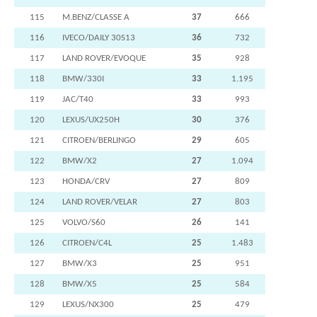
115
M.BENZ/CLASSE A
37
666
116
IVECO/DAILY 30S13
36
732
117
LAND ROVER/EVOQUE
35
928
118
BMW/330I
33
1.195
119
JAC/T40
33
993
120
LEXUS/UX250H
30
376
121
CITROEN/BERLINGO
29
605
122
BMW/X2
27
1.094
123
HONDA/CRV
27
809
124
LAND ROVER/VELAR
27
803
125
VOLVO/S60
26
141
126
CITROEN/C4L
25
1.483
127
BMW/X3
25
951
128
BMW/X5
25
584
129
LEXUS/NX300
25
479