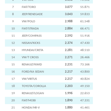
7
FIAT/TORO
3.077
55.871
8
JEEP/RENEGADE
3.043
59.833
9
VW/POLO
2.988
61.548
10
FIAT/STRADA
2.884
66.471
11
JEEP/COMPASS
2.592
51.916
12
NISSAN/KICKS
2.374
47.430
13
HYUNDAI/CRETA
2.281
48.510
14
VW/T CROSS
2.271
26.466
15
RENAULT/KWID
2.231
73.166
16
FORD/KA SEDAN
2.217
43.800
17
VW/VIRTUS
2.217
40.824
18
TOYOTA/COROLLA
2.203
49.150
19
RENAULT/LOGAN
1.996
22.653
20
FIAT/MOBI
1.890
47.331
21
HONDA/HR-V
1.880
41.461