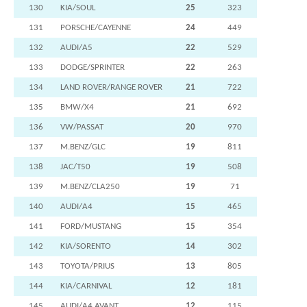
130
KIA/SOUL
25
323
131
PORSCHE/CAYENNE
24
449
132
AUDI/A5
22
529
133
DODGE/SPRINTER
22
263
134
LAND ROVER/RANGE ROVER
21
722
135
BMW/X4
21
692
136
VW/PASSAT
20
970
137
M.BENZ/GLC
19
811
138
JAC/T50
19
508
139
M.BENZ/CLA250
19
71
140
AUDI/A4
15
465
141
FORD/MUSTANG
15
354
142
KIA/SORENTO
14
302
143
TOYOTA/PRIUS
13
805
144
KIA/CARNIVAL
12
181
145
AUDI/A4 AVANT
12
115