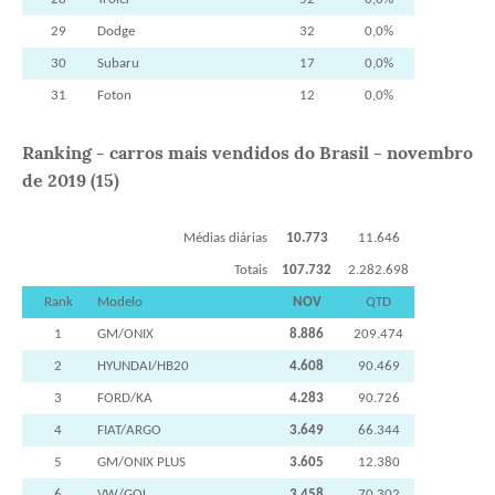
29
Dodge
32
0,0%
30
Subaru
17
0,0%
31
Foton
12
0,0%
Ranking - carros mais vendidos do Brasil - novembro
de 2019 (15)
Médias diárias
10.773
11.646
Totais
107.732
2.282.698
Rank
Modelo
NOV
QTD
1
GM/ONIX
8.886
209.474
2
HYUNDAI/HB20
4.608
90.469
3
FORD/KA
4.283
90.726
4
FIAT/ARGO
3.649
66.344
5
GM/ONIX PLUS
3.605
12.380
6
VW/GOL
3.458
70.302