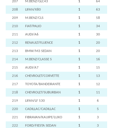
207
M.BENZ/GLC43
1
64
208
LIFAN/X80
1
63
209
M.BENZ/CLS
1
58
210
FIAT/PALIO
1
34
211
AUDI/A6
1
30
212
RENAULT/FLUENCE
1
20
213
BMW/M3 SEDAN
1
20
214
M.BENZ/CLASSE S
1
16
215
AUDI/A7
1
15
216
CHEVROLET/CORVETTE
1
13
217
TOYOTA/BANDEIRANTE
1
12
218
CHEVROLET/SUBURBAN
1
11
219
LIFAN/LF 530
1
6
220
CADILLAC/CADILLAC
1
5
221
FIBRAVAN/KAUIPE/LUXO
1
3
222
FORD/FIESTA SEDAN
1
3