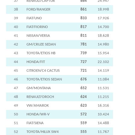
37
RENAULT/CAPTUR
884
24.947
38
FORD/RANGER
861
18.998
39
FIAT/UNO
833
17.926
40
FIAT/FIORINO
817
14.700
41
NISSAN/VERSA
811
18.628
42
GM/CRUZE SEDAN
781
14.980
43
TOYOTA/ETIOS HB
739
15.954
44
HONDA/FIT
727
22.102
45
CITROEN/C4 CACTUS
721
14.119
46
TOYOTA/ETIOS SEDAN
676
11.084
47
GM/MONTANA
652
11.531
48
RENAULT/OROCH
624
11.215
49
VW/AMAROK
623
16.316
50
HONDA/WR-V
572
10.424
51
FIAT/SIENA
559
14.488
52
TOYOTA/HILUX SW4
555
11.767