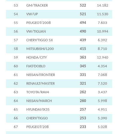
53
GM/TRACKER
522
14.182
54
VW/UP
521
11.530
55
PEUGEOT/2008
494
7.603
56
VW/TIGUAN
490
10.994
57
CHERY/TIGGO 5X
439
6.392
58
MITSUBISHI/L200
415
8.710
59
HONDA/CITY
363
12.940
60
FIAT/DOBLO
345
4.354
61
NISSAN/FRONTIER
331
7.068
62
RENAULT/MASTER
321
7.520
63
TOYOTA/RAV4
262
3.437
64
NISSAN/MARCH
260
5.998
65
HYUNDAI/IX35
257
4.951
66
CHERY/TIGGO
253
5.390
67
PEUGEOT/208
233
5.028