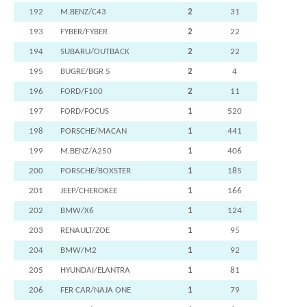
192
M.BENZ/C43
2
31
193
FYBER/FYBER
2
22
194
SUBARU/OUTBACK
2
22
195
BUGRE/BGR 5
2
4
196
FORD/F100
2
11
197
FORD/FOCUS
1
520
198
PORSCHE/MACAN
1
441
199
M.BENZ/A250
1
406
200
PORSCHE/BOXSTER
1
185
201
JEEP/CHEROKEE
1
166
202
BMW/X6
1
124
203
RENAULT/ZOE
1
95
204
BMW/M2
1
92
205
HYUNDAI/ELANTRA
1
81
206
FER CAR/NAJA ONE
1
79