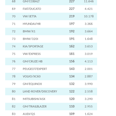
68
GM/COBALT
227
11.646
69
FIAT/DUCATO
227
4.421
70
VW/JETTA
219
10.178
71
HYUNDAI/HR
197
3.366
72
BMW/X1
192
3.664
73
BMW/320I
191
1.648
74
KIA/SPORTAGE
162
3.653
75
VW/EXPRESS
161
3.019
76
GM/CRUZE HB
156
4.113
77
PEUGEOT/EXPERT
143
2.001
78
VOLVO/XC60
134
2.887
79
GM/EQUINOX
132
3.990
80
LAND ROVER/DISCOVERY
122
2.558
81
MITSUBISHI/ASX
120
3.290
82
GM/TRAILBLAZER
110
2.955
83
AUDI/Q5
109
1.624