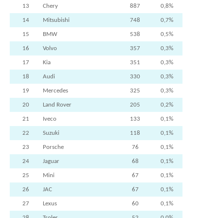
13
Chery
887
0,8%
14
Mitsubishi
748
0,7%
15
BMW
538
0,5%
16
Volvo
357
0,3%
17
Kia
351
0,3%
18
Audi
330
0,3%
19
Mercedes
325
0,3%
20
Land Rover
205
0,2%
21
Iveco
133
0,1%
22
Suzuki
118
0,1%
23
Porsche
76
0,1%
24
Jaguar
68
0,1%
25
Mini
67
0,1%
26
JAC
67
0,1%
27
Lexus
60
0,1%
28
Troler
52
0,0%