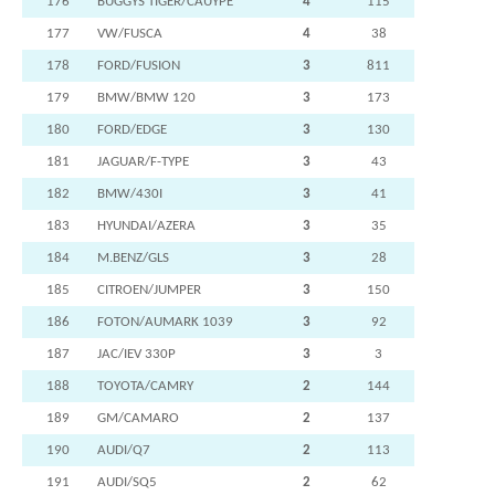
176
BUGGYS TIGER/CAUYPE
4
115
177
VW/FUSCA
4
38
178
FORD/FUSION
3
811
179
BMW/BMW 120
3
173
180
FORD/EDGE
3
130
181
JAGUAR/F-TYPE
3
43
182
BMW/430I
3
41
183
HYUNDAI/AZERA
3
35
184
M.BENZ/GLS
3
28
185
CITROEN/JUMPER
3
150
186
FOTON/AUMARK 1039
3
92
187
JAC/IEV 330P
3
3
188
TOYOTA/CAMRY
2
144
189
GM/CAMARO
2
137
190
AUDI/Q7
2
113
191
AUDI/SQ5
2
62