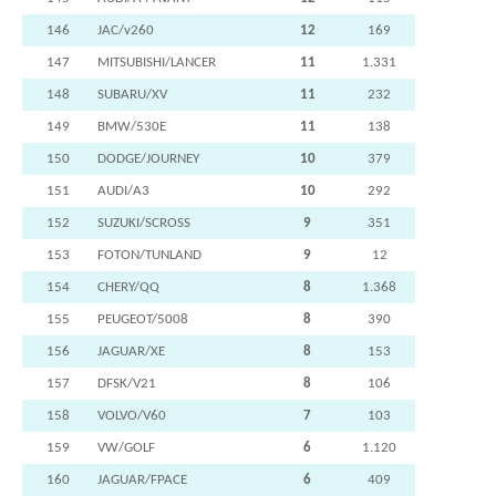
146
JAC/v260
12
169
147
MITSUBISHI/LANCER
11
1.331
148
SUBARU/XV
11
232
149
BMW/530E
11
138
150
DODGE/JOURNEY
10
379
151
AUDI/A3
10
292
152
SUZUKI/SCROSS
9
351
153
FOTON/TUNLAND
9
12
154
CHERY/QQ
8
1.368
155
PEUGEOT/5008
8
390
156
JAGUAR/XE
8
153
157
DFSK/V21
8
106
158
VOLVO/V60
7
103
159
VW/GOLF
6
1.120
160
JAGUAR/FPACE
6
409