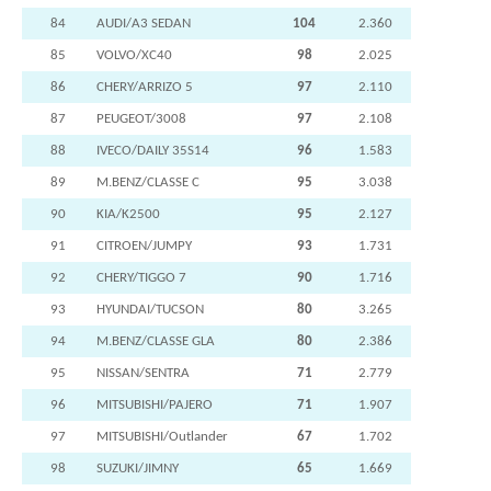
84
AUDI/A3 SEDAN
104
2.360
85
VOLVO/XC40
98
2.025
86
CHERY/ARRIZO 5
97
2.110
87
PEUGEOT/3008
97
2.108
88
IVECO/DAILY 35S14
96
1.583
89
M.BENZ/CLASSE C
95
3.038
90
KIA/K2500
95
2.127
91
CITROEN/JUMPY
93
1.731
92
CHERY/TIGGO 7
90
1.716
93
HYUNDAI/TUCSON
80
3.265
94
M.BENZ/CLASSE GLA
80
2.386
95
NISSAN/SENTRA
71
2.779
96
MITSUBISHI/PAJERO
71
1.907
97
MITSUBISHI/Outlander
67
1.702
98
SUZUKI/JIMNY
65
1.669