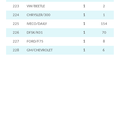
223
VW/BEETLE
1
2
224
CHRYSLER/300
1
1
225
IVECO/DAILY
1
154
226
DFSK/K01
1
70
227
FORD/F75
1
8
228
GM/CHEVROLET
1
6