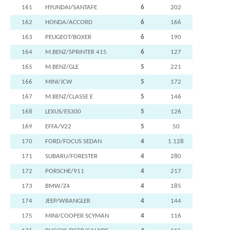
161
HYUNDAI/SANTAFE
6
202
162
HONDA/ACCORD
6
166
163
PEUGEOT/BOXER
6
190
164
M.BENZ/SPRINTER 415
6
127
165
M.BENZ/GLE
5
221
166
MINI/JCW
5
172
167
M.BENZ/CLASSE E
5
146
168
LEXUS/ES300
5
126
169
EFFA/V22
5
50
170
FORD/FOCUS SEDAN
4
1.128
171
SUBARU/FORESTER
4
280
172
PORSCHE/911
4
217
173
BMW/Z4
4
185
174
JEEP/WRANGLER
4
144
175
MINI/COOPER SCYMAN
4
116