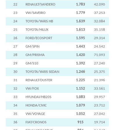
22
RENAULT/SANDERO
1.783
42.090
23
VW/SAVEIRO
1.779
37.253
24
TOYOTA/YARIS HB
1.639
32.084
25
TOYOTA/HILUX
1.613
35.158
26
FORD/ECOSPORT
1.595
29.314
27
GM/SPIN
1.443
24.542
28
GM/PRISMA
1.420
71.093
29
GM/S10
1.392
27.240
30
TOYOTA/YARIS SEDAN
1.246
25.375
31
RENAULT/DUSTER
1.225
21.396
32
VW/FOX
1.152
33.561
33
HYUNDAI/HB20S
1.083
29.957
34
HONDA/CIVIC
1.079
23.712
35
VW/VOYAGE
1.052
27.042
36
FIAT/CRONOS
915
19.714