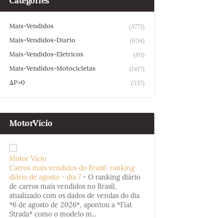
Categories
Mais-Vendidos
(3771)
Mais-Vendidos-Diario
(634)
Mais-Vendidos-Eletricos
(80)
Mais-Vendidos-Motocicletas
(1417)
ΔP>0
(337)
MotorVicio
Motor Vício
Carros mais vendidos do Brasil: ranking
diário de agosto - dia 7
-
O ranking diário
de carros mais vendidos no Brasil,
atualizado com os dados de vendas do dia
*6 de agosto de 2026*, apontou a *Fiat
Strada* como o modelo m...