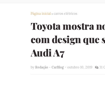
Página inicial
carros elétricos
Toyota mostra n
com design que 
Audi A7
by
Redação - CarBlog
-
outubro 10, 2019
31 