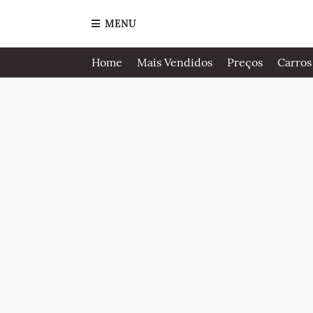
MENU
Home
Mais Vendidos
Preços
Carros