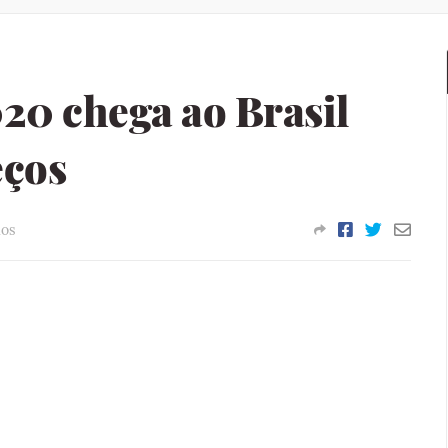
0 chega ao Brasil
eços
os