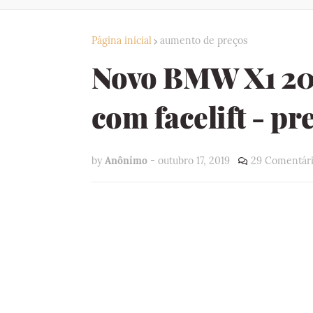
Página inicial
aumento de preços
Novo BMW X1 202
com facelift - pr
by
Anônimo
-
outubro 17, 2019
29 Comentári