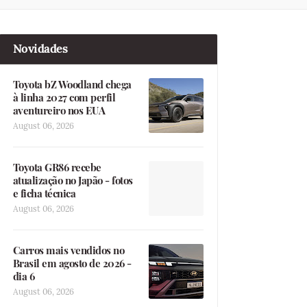
Novidades
Toyota bZ Woodland chega
à linha 2027 com perfil
aventureiro nos EUA
August 06, 2026
Toyota GR86 recebe
atualização no Japão - fotos
e ficha técnica
August 06, 2026
Carros mais vendidos no
Brasil em agosto de 2026 -
dia 6
August 06, 2026