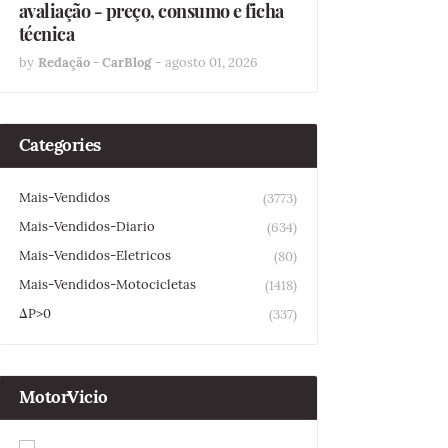
avaliação - preço, consumo e ficha
técnica
by
Redação - CarBlog
-
agosto 01, 2026
Categories
Mais-Vendidos
(3773)
Mais-Vendidos-Diario
(634)
Mais-Vendidos-Eletricos
(80)
Mais-Vendidos-Motocicletas
(1418)
ΔP>0
(337)
MotorVicio