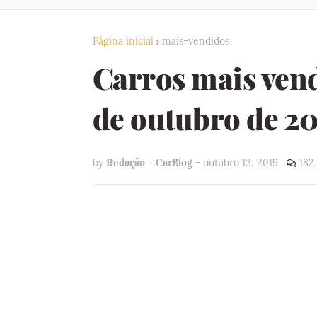
Página inicial
mais-vendidos
Carros mais vend
de outubro de 2
by
Redação - CarBlog
-
outubro 13, 2019
182