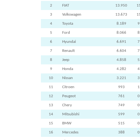
2
FIAT
13.950
1
3
Volkswagen
13.673
1
4
Toyota
8.189
9
5
Ford
8.066
8
6
Hyundai
6.691
7
7
Renault
6.604
7
8
Jeep
4.858
5
9
Honda
4.282
4
10
Nissan
3.221
3
11
Citroen
993
1
12
Peugeot
761
0
13
Chery
749
0
14
Mitsubishi
599
0
15
BMW
515
0
16
Mercedes
388
0