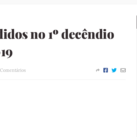
idos no 1º decêndio
019
 Comentários