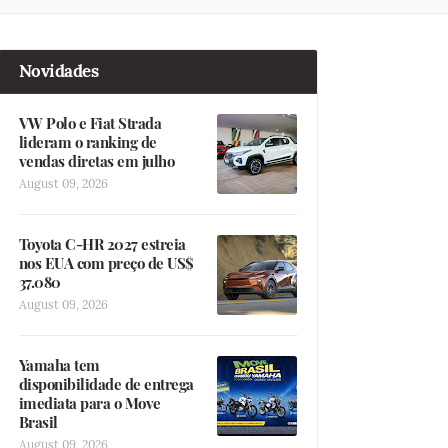
Novidades
VW Polo e Fiat Strada
lideram o ranking de
vendas diretas em julho
August 09, 2026
Toyota C-HR 2027 estreia
nos EUA com preço de US$
37.080
August 09, 2026
Yamaha tem
disponibilidade de entrega
imediata para o Move
Brasil
August 09, 2026