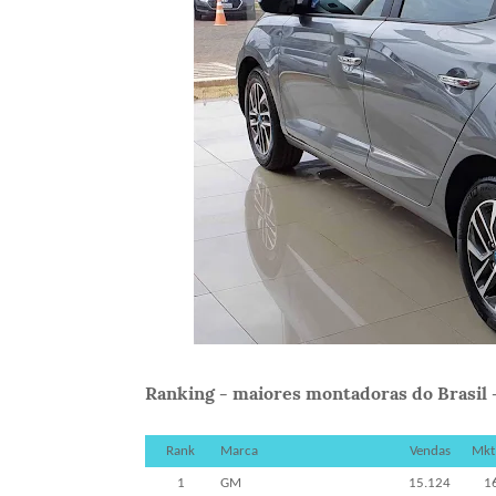
Ranking - maiores montadoras do Brasil -
Rank
Marca
Vendas
Mkt
1
GM
15.124
1