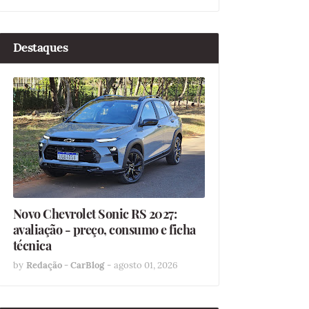
Destaques
Novo Chevrolet Sonic RS 2027:
avaliação - preço, consumo e ficha
técnica
by
Redação - CarBlog
-
agosto 01, 2026