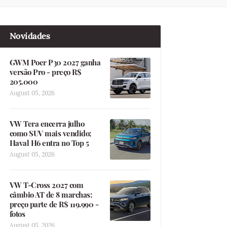
Novidades
GWM Poer P30 2027 ganha
versão Pro - preço R$
205.000
August 05, 2026
VW Tera encerra julho
como SUV mais vendido;
Haval H6 entra no Top 5
August 05, 2026
VW T-Cross 2027 com
câmbio AT de 8 marchas:
preço parte de R$ 119.990 -
fotos
August 05, 2026