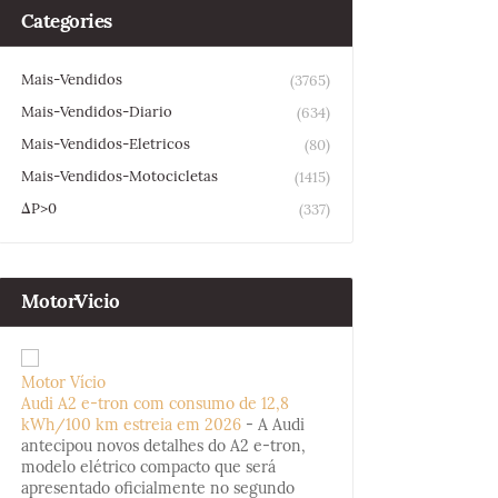
Categories
Mais-Vendidos
(3765)
Mais-Vendidos-Diario
(634)
Mais-Vendidos-Eletricos
(80)
Mais-Vendidos-Motocicletas
(1415)
ΔP>0
(337)
MotorVicio
Motor Vício
Audi A2 e-tron com consumo de 12,8
kWh/100 km estreia em 2026
-
A Audi
antecipou novos detalhes do A2 e-tron,
modelo elétrico compacto que será
apresentado oficialmente no segundo