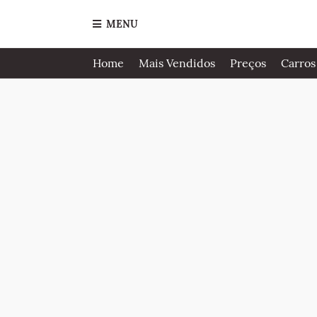
MENU
Home
Mais Vendidos
Preços
Carros