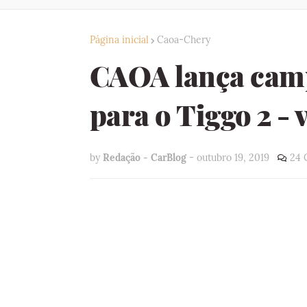
Página inicial
Caoa-Chery
CAOA lança cam
para o Tiggo 2 - 
by
Redação - CarBlog
-
outubro 19, 2019
24 