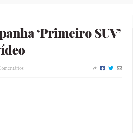
panha ‘Primeiro SUV’
vídeo
Comentários