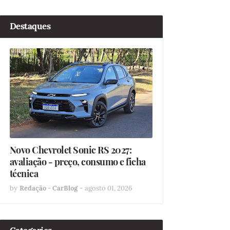
Destaques
Novo Chevrolet Sonic RS 2027:
avaliação - preço, consumo e ficha
técnica
by
Redação - CarBlog
-
agosto 01, 2026