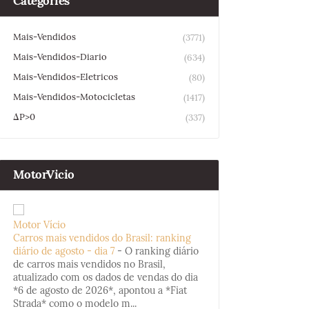
Categories
Mais-Vendidos
(3771)
Mais-Vendidos-Diario
(634)
Mais-Vendidos-Eletricos
(80)
Mais-Vendidos-Motocicletas
(1417)
ΔP>0
(337)
MotorVicio
Motor Vício
Carros mais vendidos do Brasil: ranking
diário de agosto - dia 7
-
O ranking diário
de carros mais vendidos no Brasil,
atualizado com os dados de vendas do dia
*6 de agosto de 2026*, apontou a *Fiat
Strada* como o modelo m...