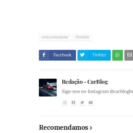
concessionárias
Hyundai
Facebook
Twitter
Redação - CarBlog
Siga-nos no Instagram @carblogb
Recomendamos