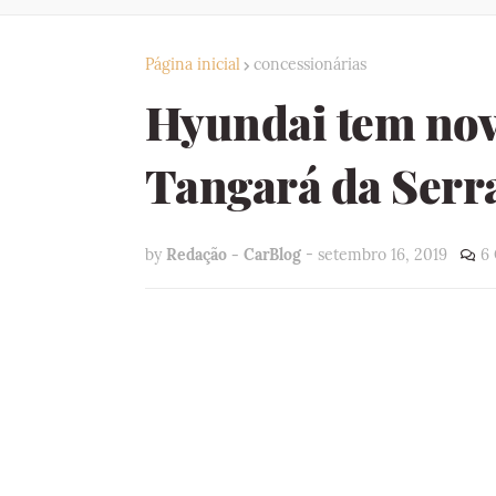
Página inicial
concessionárias
Hyundai tem nov
Tangará da Serr
by
Redação - CarBlog
-
setembro 16, 2019
6