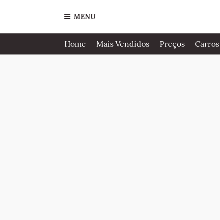
MENU
Home
Mais Vendidos
Preços
Carros