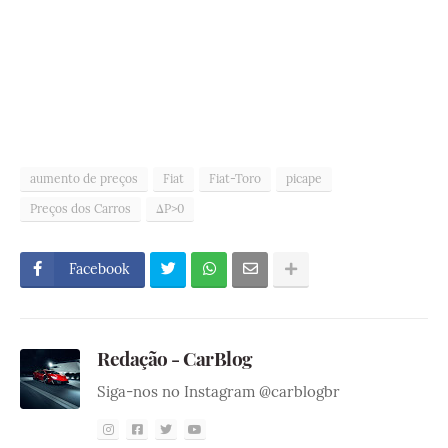
aumento de preços
Fiat
Fiat-Toro
picape
Preços dos Carros
ΔP>0
Facebook
Redação - CarBlog
Siga-nos no Instagram @carblogbr