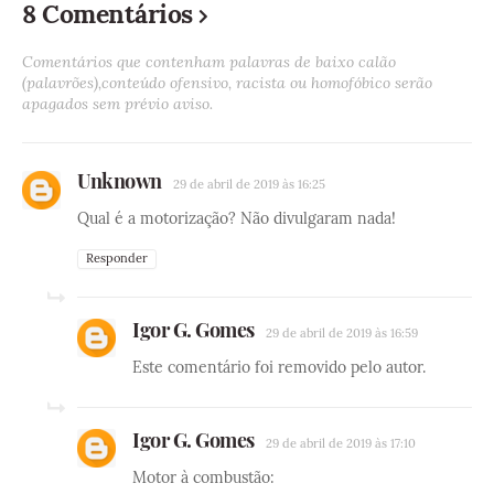
8 Comentários
Comentários que contenham palavras de baixo calão
(palavrões),conteúdo ofensivo, racista ou homofóbico serão
apagados sem prévio aviso.
Unknown
29 de abril de 2019 às 16:25
Qual é a motorização? Não divulgaram nada!
Responder
Igor G. Gomes
29 de abril de 2019 às 16:59
Este comentário foi removido pelo autor.
Igor G. Gomes
29 de abril de 2019 às 17:10
Motor à combustão: