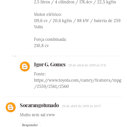
2.5 litros / 4 cilindros / 178,4cv / 22,5 kgfm
Motor elétrico:
119,6 cv / 20,6 kgfm / 88 kW / bateria de 259
Volts
Força combinada:
210,8 cv
Igor G. Gomes
29 de abril de 2019 às 17:11
Fonte:
https://www.toyota.com/camry/features/mpg
/2559/2561/2560
Socarangotunado
29 de abril de 2019 às 20:17
Muito sem sal eww
Responder