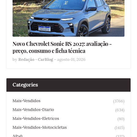
Novo Chevrolet Sonic RS 2027: avaliação -
preço, consumo e ficha técnica
by
Redação - CarBlog
-
agosto 01, 2026
Categories
Mais-Vendidos
(3766)
Mais-Vendidos-Diario
(634)
Mais-Vendidos-Eletricos
(80)
Mais-Vendidos-Motocicletas
(1415)
ΔP>0
(337)