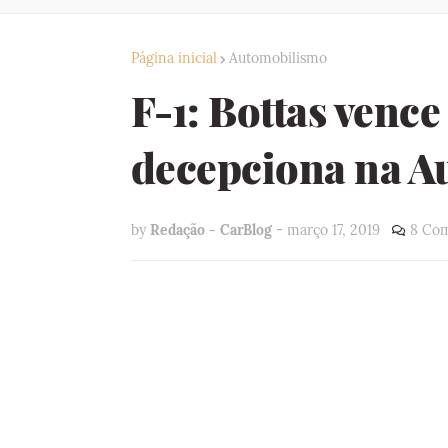
Página inicial
Automobilismo
F-1: Bottas venc
decepciona na Au
by
Redação - CarBlog
-
março 17, 2019
8 Com