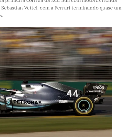
na primeira corrida da Red Bull com motores Honda
 Sebastian Vettel, com a Ferrari terminando quase um
s.