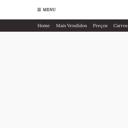
MENU
Home
Mais Vendidos
Preços
Carros