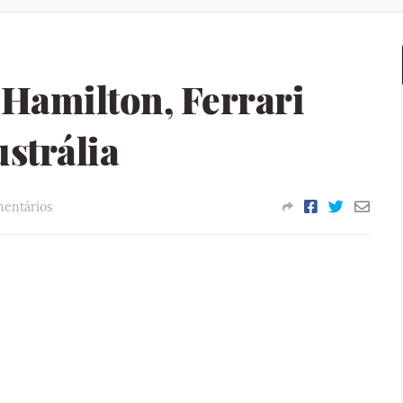
e Hamilton, Ferrari
strália
entários