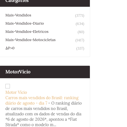
Categories
Mais-Vendidos
(3771)
Mais-Vendidos-Diario
(634)
Mais-Vendidos-Eletricos
(80)
Mais-Vendidos-Motocicletas
(1417)
ΔP>0
(337)
MotorVicio
Motor Vício
Carros mais vendidos do Brasil: ranking
diário de agosto - dia 7
-
O ranking diário
de carros mais vendidos no Brasil,
atualizado com os dados de vendas do dia
*6 de agosto de 2026*, apontou a *Fiat
Strada* como o modelo m...