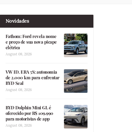
Novidades
Fathom: Ford revela nome
e preço de sua nova picape
elétrica
August 08, 2026
VW ID. ERA 5S: autonomia
de 2.000 km para enfrentar
BYD Seal
August 08, 2026
BYD Dolphin Mini GL é
oferecido por R$ 109.990
para motoristas de app
August 08, 2026