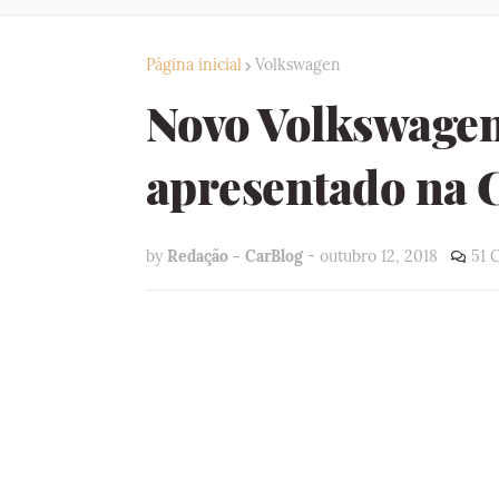
Página inicial
Volkswagen
Novo Volkswagen
apresentado na 
by
Redação - CarBlog
-
outubro 12, 2018
51 