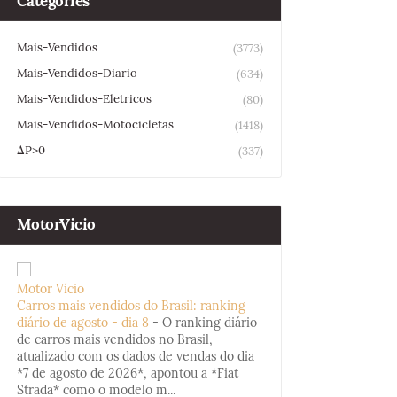
Categories
Mais-Vendidos
(3773)
Mais-Vendidos-Diario
(634)
Mais-Vendidos-Eletricos
(80)
Mais-Vendidos-Motocicletas
(1418)
ΔP>0
(337)
MotorVicio
Motor Vício
Carros mais vendidos do Brasil: ranking
diário de agosto - dia 8
-
O ranking diário
de carros mais vendidos no Brasil,
atualizado com os dados de vendas do dia
*7 de agosto de 2026*, apontou a *Fiat
Strada* como o modelo m...