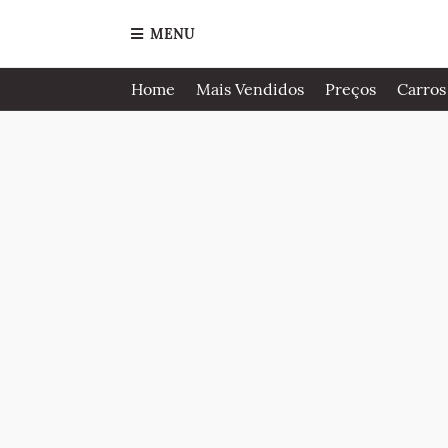
MENU
Home
Mais Vendidos
Preços
Carros