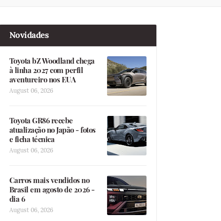
Novidades
Toyota bZ Woodland chega
à linha 2027 com perfil
aventureiro nos EUA
August 06, 2026
Toyota GR86 recebe
atualização no Japão - fotos
e ficha técnica
August 06, 2026
Carros mais vendidos no
Brasil em agosto de 2026 -
dia 6
August 06, 2026