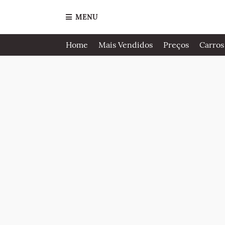
MENU
Home
Mais Vendidos
Preços
Carros