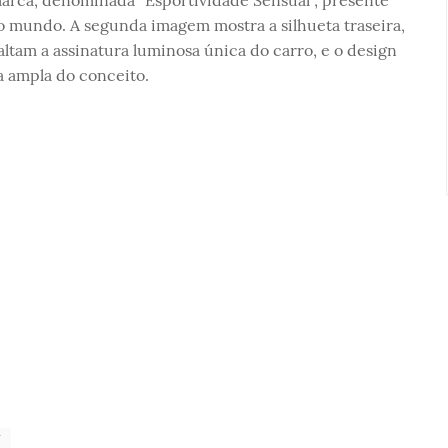
marca, denominada “Esportividade Sensual”, presente
o mundo. A segunda imagem mostra a silhueta traseira,
altam a assinatura luminosa única do carro, e o design
a ampla do conceito.
V