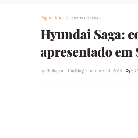
Página inicial
carros elétricos
Hyundai Saga: co
apresentado em
by
Redação - CarBlog
-
outubro 24, 2018
5 C