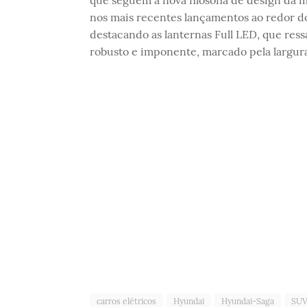
que seguem a nova filosofia de design da 
nos mais recentes lançamentos ao redor d
destacando as lanternas Full LED, que ress
robusto e imponente, marcado pela largur
carros elétricos
Hyundai
Hyundai-Saga
SU