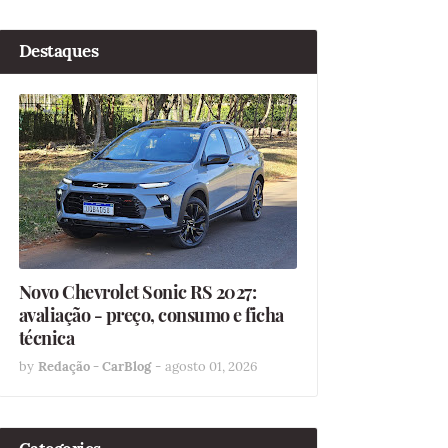
Destaques
Novo Chevrolet Sonic RS 2027:
avaliação - preço, consumo e ficha
técnica
by
Redação - CarBlog
-
agosto 01, 2026