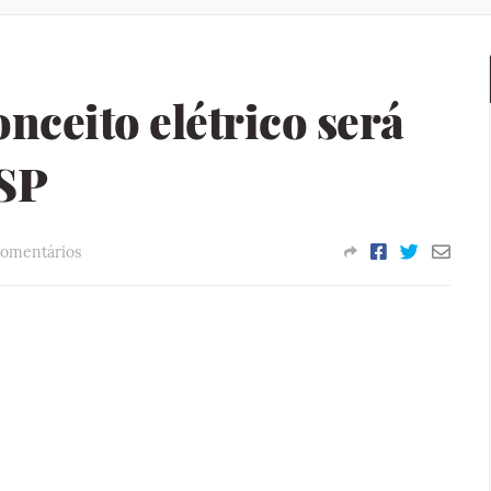
nceito elétrico será
 SP
omentários