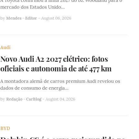
A Toyota confirmou a linha 2027 do bZ Woodland para o
mercado dos Estados Unido…
by
Mendes - Editor
-
August 06, 2026
Audi
Novo Audi A2 2027 elétrico: fotos
oficiais e autonomia de até 477 km
A montadora alemã de carros premium Audi revelou os
dados de consumo de energia…
by
Redação - CarBlog
-
August 04, 2026
BYD