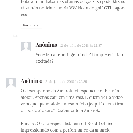
Botaram um hater nas últimas edições ,só pode kkk só
tá saindo notícia ruim da VW kkk a do golf GTI , agora
essa
Responder
Anônimo
21 de julho de 2018 às 22:37
Você leu a reportagem toda? Por que está tão
excitada?
Anônimo
21 de julho de 2018 às 22:39
O desempenho da Amarok foi espetacular . Ela não
atolou. Apenas caiu em uma vala. E quem ver o vídeo
vera que quem atolou mesmo foi o jeep. E quem tirou
o jipe do atoleiro? Exatamente a Amarok.
E mais . O cara especialista em off Road 4x4 ficou
impressionado com a performance da amarok.