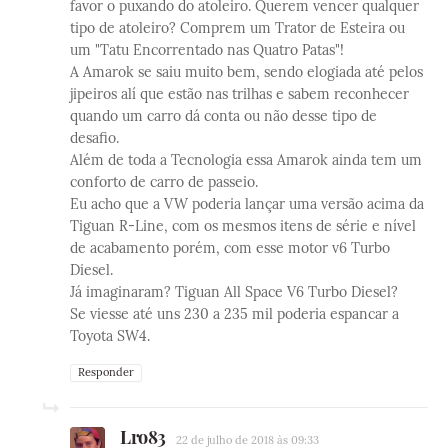
favor o puxando do atoleiro. Querem vencer qualquer
tipo de atoleiro? Comprem um Trator de Esteira ou
um "Tatu Encorrentado nas Quatro Patas"!
A Amarok se saiu muito bem, sendo elogiada até pelos
jipeiros alí que estão nas trilhas e sabem reconhecer
quando um carro dá conta ou não desse tipo de
desafio.
Além de toda a Tecnologia essa Amarok ainda tem um
conforto de carro de passeio.
Eu acho que a VW poderia lançar uma versão acima da
Tiguan R-Line, com os mesmos itens de série e nível
de acabamento porém, com esse motor v6 Turbo
Diesel.
Já imaginaram? Tiguan All Space V6 Turbo Diesel?
Se viesse até uns 230 a 235 mil poderia espancar a
Toyota SW4.
Responder
Lro83
22 de julho de 2018 às 09:33