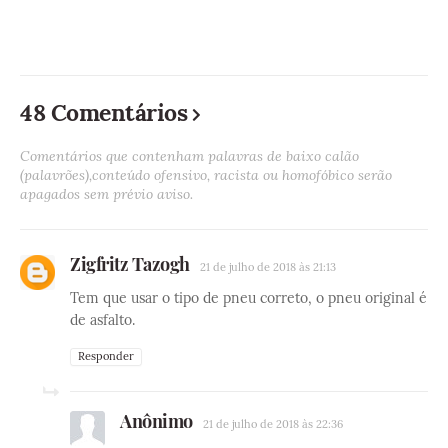
48 Comentários
Comentários que contenham palavras de baixo calão
(palavrões),conteúdo ofensivo, racista ou homofóbico serão
apagados sem prévio aviso.
Zigfritz Tazogh
21 de julho de 2018 às 21:13
Tem que usar o tipo de pneu correto, o pneu original é
de asfalto.
Responder
Anônimo
21 de julho de 2018 às 22:36