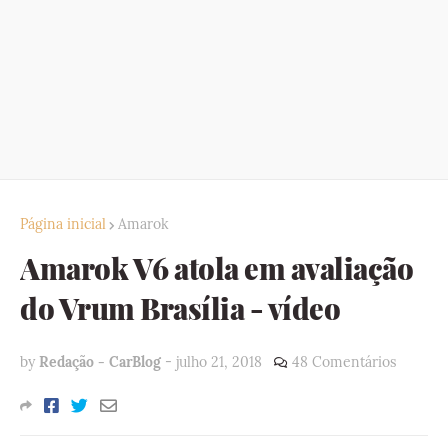
Página inicial
Amarok
Amarok V6 atola em avaliação
do Vrum Brasília - vídeo
by
Redação - CarBlog
-
julho 21, 2018
48 Comentários