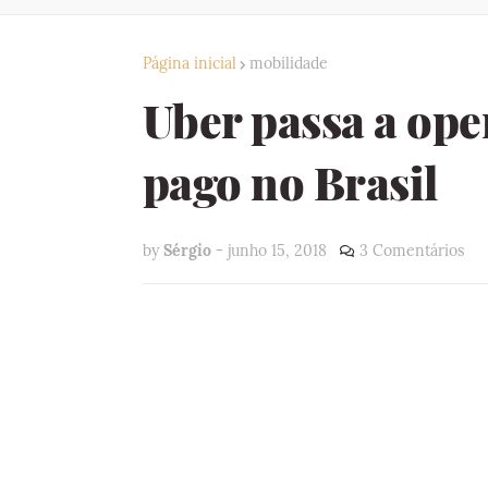
Página inicial
mobilidade
Uber passa a ope
pago no Brasil
by
Sérgio
-
junho 15, 2018
3 Comentários