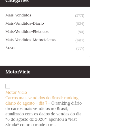
Categories
Mais-Vendidos
(3771)
Mais-Vendidos-Diario
(634)
Mais-Vendidos-Eletricos
(80)
Mais-Vendidos-Motocicletas
(1417)
ΔP>0
(337)
MotorVicio
Motor Vício
Carros mais vendidos do Brasil: ranking
diário de agosto - dia 7
-
O ranking diário
de carros mais vendidos no Brasil,
atualizado com os dados de vendas do dia
*6 de agosto de 2026*, apontou a *Fiat
Strada* como o modelo m...