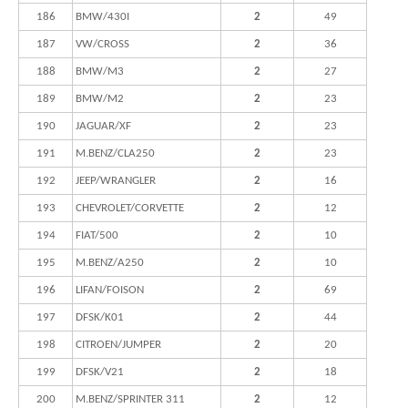
186
BMW/430I
2
49
187
VW/CROSS
2
36
188
BMW/M3
2
27
189
BMW/M2
2
23
190
JAGUAR/XF
2
23
191
M.BENZ/CLA250
2
23
192
JEEP/WRANGLER
2
16
193
CHEVROLET/CORVETTE
2
12
194
FIAT/500
2
10
195
M.BENZ/A250
2
10
196
LIFAN/FOISON
2
69
197
DFSK/K01
2
44
198
CITROEN/JUMPER
2
20
199
DFSK/V21
2
18
200
M.BENZ/SPRINTER 311
2
12