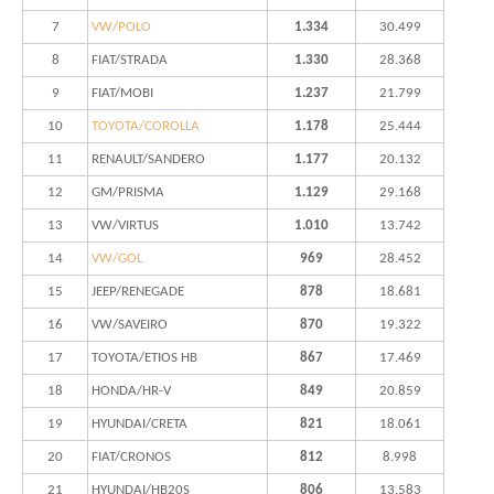
7
VW/POLO
1.334
30.499
8
FIAT/STRADA
1.330
28.368
9
FIAT/MOBI
1.237
21.799
10
TOYOTA/COROLLA
1.178
25.444
11
RENAULT/SANDERO
1.177
20.132
12
GM/PRISMA
1.129
29.168
13
VW/VIRTUS
1.010
13.742
14
VW/GOL
969
28.452
15
JEEP/RENEGADE
878
18.681
16
VW/SAVEIRO
870
19.322
17
TOYOTA/ETIOS HB
867
17.469
18
HONDA/HR-V
849
20.859
19
HYUNDAI/CRETA
821
18.061
20
FIAT/CRONOS
812
8.998
21
HYUNDAI/HB20S
806
13.583