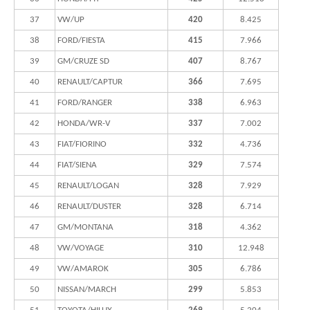
37
VW/UP
420
8.425
38
FORD/FIESTA
415
7.966
39
GM/CRUZE SD
407
8.767
40
RENAULT/CAPTUR
366
7.695
41
FORD/RANGER
338
6.963
42
HONDA/WR-V
337
7.002
43
FIAT/FIORINO
332
4.736
44
FIAT/SIENA
329
7.574
45
RENAULT/LOGAN
328
7.929
46
RENAULT/DUSTER
328
6.714
47
GM/MONTANA
318
4.362
48
VW/VOYAGE
310
12.948
49
VW/AMAROK
305
6.786
50
NISSAN/MARCH
299
5.853