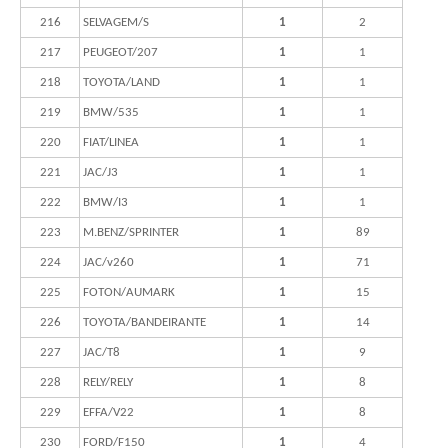
216
SELVAGEM/S
1
2
217
PEUGEOT/207
1
1
218
TOYOTA/LAND
1
1
219
BMW/535
1
1
220
FIAT/LINEA
1
1
221
JAC/J3
1
1
222
BMW/I3
1
1
223
M.BENZ/SPRINTER
1
89
224
JAC/v260
1
71
225
FOTON/AUMARK
1
15
226
TOYOTA/BANDEIRANTE
1
14
227
JAC/T8
1
9
228
RELY/RELY
1
8
229
EFFA/V22
1
8
230
FORD/F150
1
4