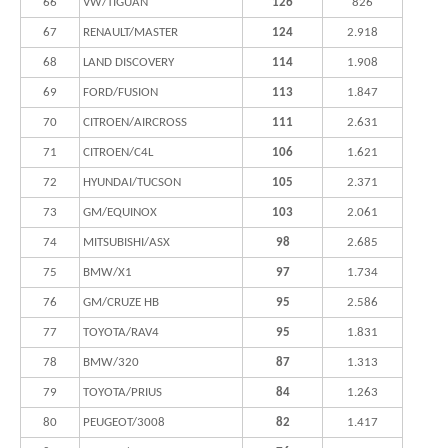
66
VW/TIGUAN
126
826
67
RENAULT/MASTER
124
2.918
68
LAND DISCOVERY
114
1.908
69
FORD/FUSION
113
1.847
70
CITROEN/AIRCROSS
111
2.631
71
CITROEN/C4L
106
1.621
72
HYUNDAI/TUCSON
105
2.371
73
GM/EQUINOX
103
2.061
74
MITSUBISHI/ASX
98
2.685
75
BMW/X1
97
1.734
76
GM/CRUZE HB
95
2.586
77
TOYOTA/RAV4
95
1.831
78
BMW/320
87
1.313
79
TOYOTA/PRIUS
84
1.263
80
PEUGEOT/3008
82
1.417