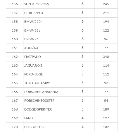
156
SUZUKI/SCROSS
6
245
157
CITROEN/C4
6
211
158
BMW/220I
6
194
159
BMW/328
6
122
160
BMW/X6
6
96
161
AUDI/A3
6
77
162
FIAT/PALIO
5
340
163
JAGUAR/XE
5
114
164
FORD/EDGE
5
112
165
TOYOTA/CAMRY
5
93
166
PORSCHE/PANAMERA
5
77
167
PORSCHE/BOXSTER
5
54
168
DODGE/SPRINTER
5
189
169
LAND
4
127
170
CHERY/CELER
4
102