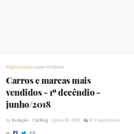
Página inicial
mais-vendidos
Carros e marcas mais
vendidos - 1º decêndio -
junho/2018
by
Redação - CarBlog
-
junho 10, 2018
87 Comentários