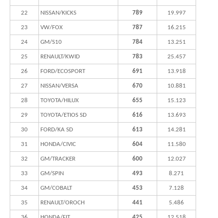
22
NISSAN/KICKS
789
19.997
23
VW/FOX
787
16.215
24
GM/S10
784
13.251
25
RENAULT/KWID
783
25.457
26
FORD/ECOSPORT
691
13.918
27
NISSAN/VERSA
670
10.881
28
TOYOTA/HILUX
655
15.123
29
TOYOTA/ETIOS SD
616
13.693
30
FORD/KA SD
613
14.281
31
HONDA/CIVIC
604
11.580
32
GM/TRACKER
600
12.027
33
GM/SPIN
493
8.271
34
GM/COBALT
453
7.128
35
RENAULT/OROCH
441
5.486
36
HONDA/FIT
425
12.518