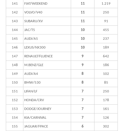
141
FIAT/WEEKEND
11
1.219
142
VOLVO/V40
11
250
143
SUBARU/XV
11
91
144
JAC/T5
10
455
145
AUDI/A5
10
237
146
LEXUS/NX300
10
189
147
RENAULT/FLUENCE
9
642
148
M.BENZ/GLE
9
186
149
AUDI/A4
8
102
150
BMW/530
8
85
151
LIFAN/LF
7
250
152
HONDA/CRV
7
178
153
DODGE/JOURNEY
7
161
154
KIA/CARNIVAL
7
126
155
JAGUAR/FPACE
6
302