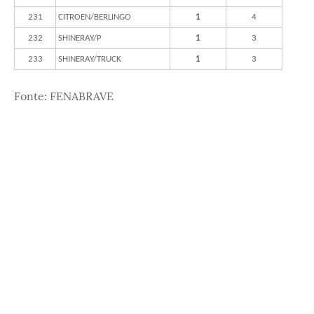
231
CITROEN/BERLINGO
1
4
232
SHINERAY/P
1
3
233
SHINERAY/TRUCK
1
3
Fonte: FENABRAVE