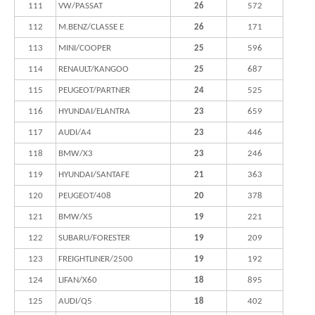
111
VW/PASSAT
26
572
112
M.BENZ/CLASSE E
26
171
113
MINI/COOPER
25
596
114
RENAULT/KANGOO
25
687
115
PEUGEOT/PARTNER
24
525
116
HYUNDAI/ELANTRA
23
659
117
AUDI/A4
23
446
118
BMW/X3
23
246
119
HYUNDAI/SANTAFE
21
363
120
PEUGEOT/408
20
378
121
BMW/X5
19
221
122
SUBARU/FORESTER
19
209
123
FREIGHTLINER/2500
19
192
124
LIFAN/X60
18
895
125
AUDI/Q5
18
402