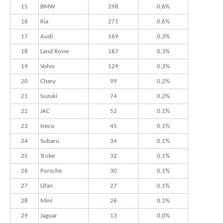
15
BMW
298
0,6%
16
Kia
271
0,6%
17
Audi
169
0,3%
18
Land Rover
167
0,3%
19
Volvo
129
0,3%
20
Chery
99
0,2%
21
Suzuki
74
0,2%
22
JAC
52
0,1%
23
Iveco
45
0,1%
24
Subaru
34
0,1%
25
Troler
32
0,1%
26
Porsche
30
0,1%
27
Lifan
27
0,1%
28
Mini
26
0,1%
29
Jaguar
13
0,0%