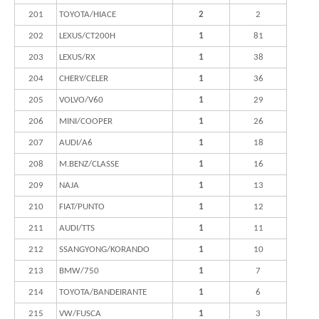
201
TOYOTA/HIACE
2
2
202
LEXUS/CT200H
1
81
203
LEXUS/RX
1
38
204
CHERY/CELER
1
36
205
VOLVO/V60
1
29
206
MINI/COOPER
1
26
207
AUDI/A6
1
18
208
M.BENZ/CLASSE
1
16
209
NAJA
1
13
210
FIAT/PUNTO
1
12
211
AUDI/TTS
1
11
212
SSANGYONG/KORANDO
1
10
213
BMW/750
1
7
214
TOYOTA/BANDEIRANTE
1
6
215
VW/FUSCA
1
3