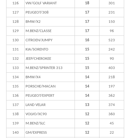
126
VW/GOLF VARIANT
18
301
127
PEUGEOT/308
17
231
128
BMW/X2
17
150
129
M.BENZ/CLASSE
17
96
130
CITROEN/JUMPY
16
523
131
KIA/SORENTO
15
242
132
JEEP/CHEROKEE
15
90
133
M.BENZ/SPRINTER 313
15
403
134
BMW/X4
14
218
135
PORSCHE/MACAN
14
197
136
PEUGEOT/EXPERT
14
362
137
LAND VELAR
13
374
138
VOLVO/XC90
12
360
139
M.BENZ/SLC
12
45
140
GM/EXPRESS
12
22