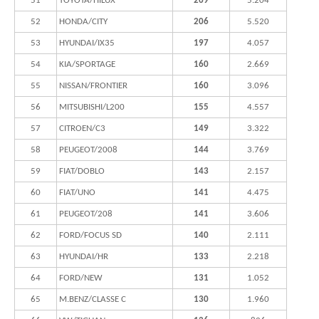
51
TOYOTA/HILUX
269
5.204
52
HONDA/CITY
206
5.520
53
HYUNDAI/IX35
197
4.057
54
KIA/SPORTAGE
160
2.669
55
NISSAN/FRONTIER
160
3.096
56
MITSUBISHI/L200
155
4.557
57
CITROEN/C3
149
3.322
58
PEUGEOT/2008
144
3.769
59
FIAT/DOBLO
143
2.157
60
FIAT/UNO
141
4.475
61
PEUGEOT/208
141
3.606
62
FORD/FOCUS SD
140
2.111
63
HYUNDAI/HR
133
2.218
64
FORD/NEW
131
1.052
65
M.BENZ/CLASSE C
130
1.960