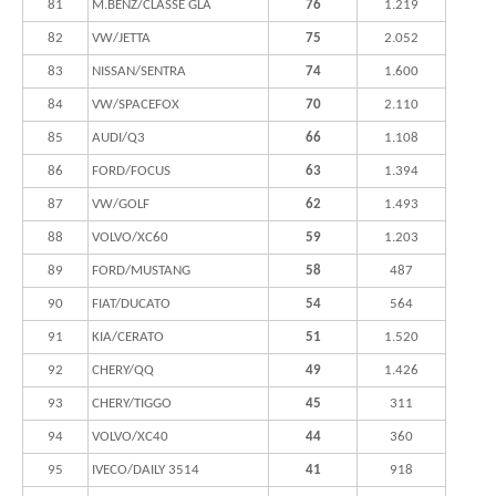
81
M.BENZ/CLASSE GLA
76
1.219
82
VW/JETTA
75
2.052
83
NISSAN/SENTRA
74
1.600
84
VW/SPACEFOX
70
2.110
85
AUDI/Q3
66
1.108
86
FORD/FOCUS
63
1.394
87
VW/GOLF
62
1.493
88
VOLVO/XC60
59
1.203
89
FORD/MUSTANG
58
487
90
FIAT/DUCATO
54
564
91
KIA/CERATO
51
1.520
92
CHERY/QQ
49
1.426
93
CHERY/TIGGO
45
311
94
VOLVO/XC40
44
360
95
IVECO/DAILY 3514
41
918