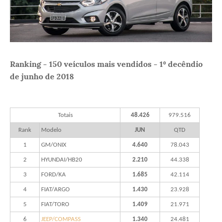
Ranking - 150 veículos mais vendidos - 1º decêndio
de junho de 2018
Totais
48.426
979.516
Rank
Modelo
JUN
QTD
1
GM/ONIX
4.640
78.043
2
HYUNDAI/HB20
2.210
44.338
3
FORD/KA
1.685
42.114
4
FIAT/ARGO
1.430
23.928
5
FIAT/TORO
1.409
21.971
6
JEEP/COMPASS
1.340
24.481