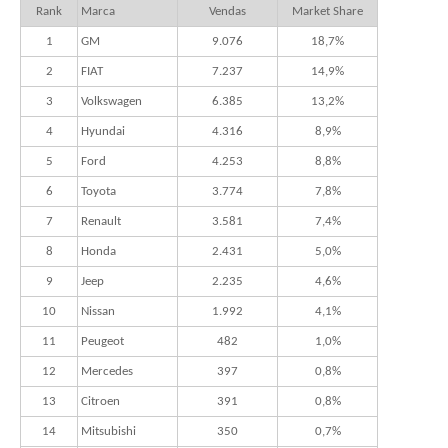
Rank
Marca
Vendas
Market Share
1
GM
9.076
18,7%
2
FIAT
7.237
14,9%
3
Volkswagen
6.385
13,2%
4
Hyundai
4.316
8,9%
5
Ford
4.253
8,8%
6
Toyota
3.774
7,8%
7
Renault
3.581
7,4%
8
Honda
2.431
5,0%
9
Jeep
2.235
4,6%
10
Nissan
1.992
4,1%
11
Peugeot
482
1,0%
12
Mercedes
397
0,8%
13
Citroen
391
0,8%
14
Mitsubishi
350
0,7%