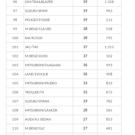
96
GM/TRAILBLAZER
39
1.326
97
SUZUKI/JIMNY
39
963
98
PEUGEOT/5008
39
212
99
M.BENZ/CLA180
38
558
100
KIA/K2500
38
795
101
JAC/T40
37
1.251
102
M.BENZ/A200
37
102
103
MITSUBISHI/Outlander
36
993
104
LAND EVOQUE
36
908
105
MITSUBISHI/PAJERO
33
833
106
TROLLER/T4
32
672
107
SUZUKI/VITARA
29
782
108
MITSUBISHI/LANCER
28
565
109
AUDI/A3 SEDAN
27
853
110
M.BENZ/GLC
27
481