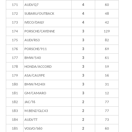
171
AUDI/Q7
4
60
172
SUBARU/OUTBACK
4
48
173
IVECO/DAILY
4
42
174
PORSCHE/CAYENNE
3
129
175
AUDI/RS3
3
82
176
PORSCHE/911
3
69
177
BMW/540
3
61
178
HONDA/ACCORD
3
59
179
ASA/CAUYPE
3
56
180
BMW/M240I
3
31
181
GM/CAMARO
3
12
182
JAC/T6
2
77
183
M.BENZ/GLC43
2
77
184
AUDI/TT
2
73
185
VOLVO/S60
2
60