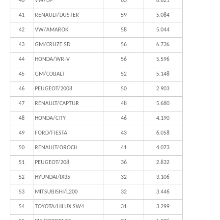
40
VW/UP
63
6.621
41
RENAULT/DUSTER
59
5.084
42
VW/AMAROK
58
5.044
43
GM/CRUZE SD
56
6.736
44
HONDA/WR-V
56
5.596
45
GM/COBALT
52
5.148
46
PEUGEOT/2008
50
2.903
47
RENAULT/CAPTUR
48
5.680
48
HONDA/CITY
46
4.190
49
FORD/FIESTA
43
6.058
50
RENAULT/OROCH
41
4.073
51
PEUGEOT/208
36
2.832
52
HYUNDAI/IX35
32
3.106
53
MITSUBISHI/L200
32
3.446
54
TOYOTA/HILUX SW4
31
3.299