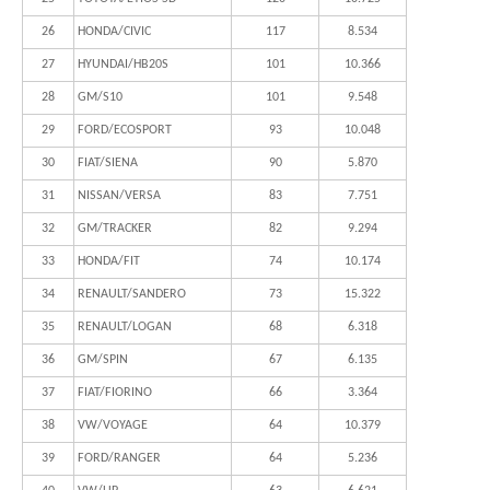
26
HONDA/CIVIC
117
8.534
27
HYUNDAI/HB20S
101
10.366
28
GM/S10
101
9.548
29
FORD/ECOSPORT
93
10.048
30
FIAT/SIENA
90
5.870
31
NISSAN/VERSA
83
7.751
32
GM/TRACKER
82
9.294
33
HONDA/FIT
74
10.174
34
RENAULT/SANDERO
73
15.322
35
RENAULT/LOGAN
68
6.318
36
GM/SPIN
67
6.135
37
FIAT/FIORINO
66
3.364
38
VW/VOYAGE
64
10.379
39
FORD/RANGER
64
5.236