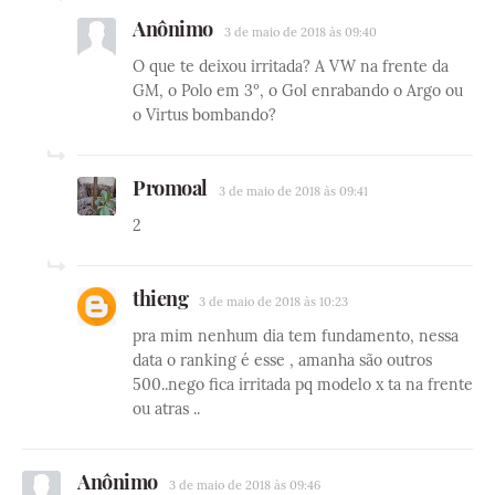
Anônimo
3 de maio de 2018 às 09:40
O que te deixou irritada? A VW na frente da
GM, o Polo em 3º, o Gol enrabando o Argo ou
o Virtus bombando?
Promoal
3 de maio de 2018 às 09:41
2
thieng
3 de maio de 2018 às 10:23
pra mim nenhum dia tem fundamento, nessa
data o ranking é esse , amanha são outros
500..nego fica irritada pq modelo x ta na frente
ou atras ..
Anônimo
3 de maio de 2018 às 09:46