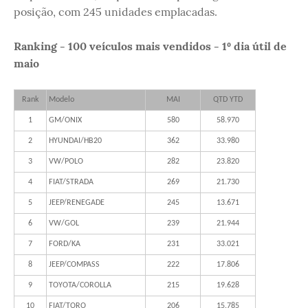
posição, com 245 unidades emplacadas.
Ranking - 100 veículos mais vendidos - 1º dia útil de
maio
Rank
Modelo
MAI
QTD YTD
1
GM/ONIX
580
58.970
2
HYUNDAI/HB20
362
33.980
3
VW/POLO
282
23.820
4
FIAT/STRADA
269
21.730
5
JEEP/RENEGADE
245
13.671
6
VW/GOL
239
21.944
7
FORD/KA
231
33.021
8
JEEP/COMPASS
222
17.806
9
TOYOTA/COROLLA
215
19.628
10
FIAT/TORO
206
15.785