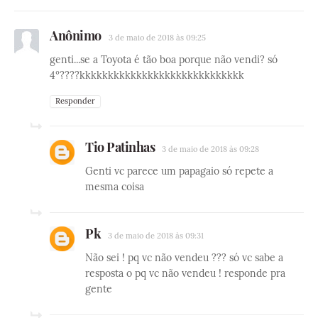
Anônimo
3 de maio de 2018 às 09:25
genti...se a Toyota é tão boa porque não vendi? só
4º????kkkkkkkkkkkkkkkkkkkkkkkkkkkkk
Responder
Tio Patinhas
3 de maio de 2018 às 09:28
Genti vc parece um papagaio só repete a
mesma coisa
Pk
3 de maio de 2018 às 09:31
Não sei ! pq vc não vendeu ??? só vc sabe a
resposta o pq vc não vendeu ! responde pra
gente