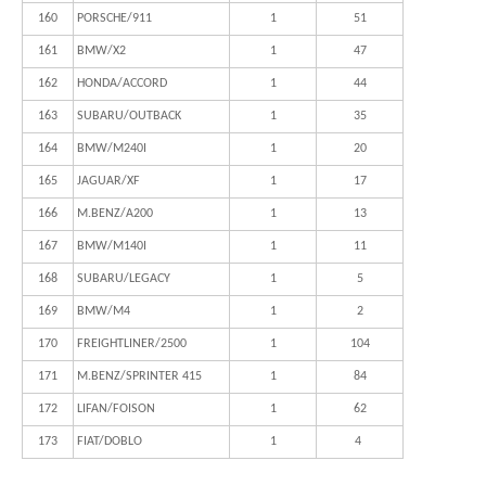
160
PORSCHE/911
1
51
161
BMW/X2
1
47
162
HONDA/ACCORD
1
44
163
SUBARU/OUTBACK
1
35
164
BMW/M240I
1
20
165
JAGUAR/XF
1
17
166
M.BENZ/A200
1
13
167
BMW/M140I
1
11
168
SUBARU/LEGACY
1
5
169
BMW/M4
1
2
170
FREIGHTLINER/2500
1
104
171
M.BENZ/SPRINTER 415
1
84
172
LIFAN/FOISON
1
62
173
FIAT/DOBLO
1
4