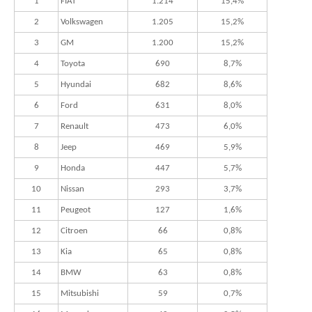
1
FIAT
1.214
15,4%
2
Volkswagen
1.205
15,2%
3
GM
1.200
15,2%
4
Toyota
690
8,7%
5
Hyundai
682
8,6%
6
Ford
631
8,0%
7
Renault
473
6,0%
8
Jeep
469
5,9%
9
Honda
447
5,7%
10
Nissan
293
3,7%
11
Peugeot
127
1,6%
12
Citroen
66
0,8%
13
Kia
65
0,8%
14
BMW
63
0,8%
15
Mitsubishi
59
0,7%