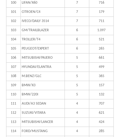
100
LIFAN/X60
7
716
101
CITROEN/C4
7
179
102
IVECO/DAILY 3514
7
711
103
GM/TRAILBLAZER
6
1.097
104
TROLLER/T4
6
521
105
PEUGEOT/EXPERT
6
265
106
MITSUBISHI/PAJERO
5
661
107
HYUNDAI/ELANTRA
5
499
108
M.BENZ/GLC
5
365
109
BMW/X3
5
157
110
BMW/220I
5
132
111
AUDI/A3 SEDAN
4
707
112
SUZUKI/VITARA
4
621
113
MITSUBISHI/LANCER
4
424
114
FORD/MUSTANG
4
285