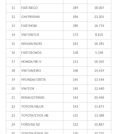
11
FIAT/ARGO
189
18.007
12
GM/PRISMA
184
23.201
13
FIAT/MOBI
180
16.719
14
VW/VIRTUS
173
8.635
15
NISSAN/KICKS
161
16.181
16
FIAT/CRONOS
158
5.196
17
HONDA/HR-V
151
16.505
18
VW/SAVEIRO
146
14.419
19
HYUNDAI/CRETA
145
13.544
20
VW/FOX
145
12.440
21
RENAULT/KWID
143
20.446
22
TOYOTA/HILUX
143
11.671
23
TOYOTA/ETIOS HB
125
13.368
24
FORD/KA SD
122
10.867
25
TOYOTA/ETIOS SD
120
10.725