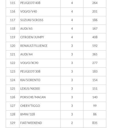
115
PEUGEOT/408
4
264
116
VOLVO/V40
4
201
117
SUZUKI/SCROSS
4
186
118
AUDI/A5
4
167
119
CITROEN/JUMPY
4
408
120
RENAULT/FLUENCE
3
592
121
AUDI/A4
3
365
122
VOLVO/XC90
3
277
123
PEUGEOT/308
3
183
124
KIA/SORENTO
3
154
125
LEXUS/NX300
3
151
126
PORSCHE/MACAN
3
140
127
CHERY/TIGGO
3
99
128
BMW/328
3
86
129
FIAT/WEEKEND
2
835