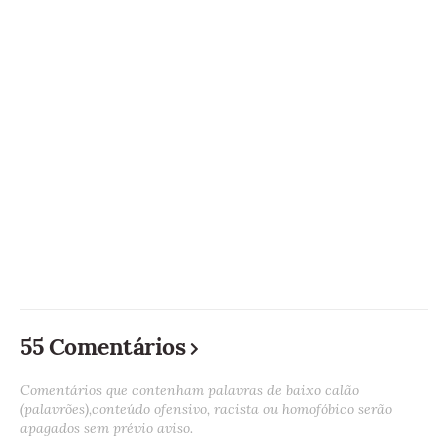
55 Comentários
Comentários que contenham palavras de baixo calão
(palavrões),conteúdo ofensivo, racista ou homofóbico serão
apagados sem prévio aviso.