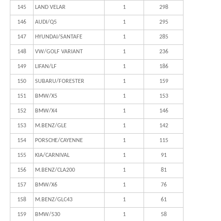
145
LAND VELAR
1
298
146
AUDI/Q5
1
295
147
HYUNDAI/SANTAFE
1
285
148
VW/GOLF VARIANT
1
236
149
LIFAN/LF
1
186
150
SUBARU/FORESTER
1
159
151
BMW/X5
1
153
152
BMW/X4
1
146
153
M.BENZ/GLE
1
142
154
PORSCHE/CAYENNE
1
115
155
KIA/CARNIVAL
1
91
156
M.BENZ/CLA200
1
81
157
BMW/X6
1
76
158
M.BENZ/GLC43
1
61
159
BMW/530
1
58