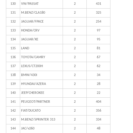
130
VW/PASSAT
2
431
131
M.BENZ/CLA180
2
325
132
JAGUAR/FPACE
2
254
133
HONDA/CRV
2
97
134
JAGUAR/XE
2
95
135
LAND
2
81
136
TOYOTA/CAMRY
2
67
137
LEXUS/CT200H
2
62
138
BMW/430I
2
34
139
HYUNDAI/AZERA
2
28
140
JEEP/CHEROKEE
2
22
141
PEUGEOT/PARTNER
2
404
142
FIAT/DUCATO
2
356
143
M.BENZ/SPRINTER 313
2
334
144
JAC/v260
2
48