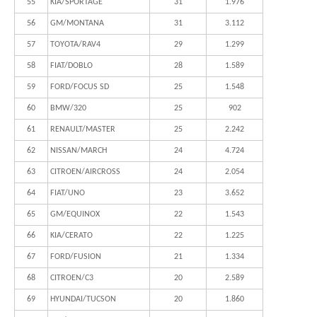
55
KIA/SPORTAGE
31
1.976
56
GM/MONTANA
31
3.112
57
TOYOTA/RAV4
29
1.299
58
FIAT/DOBLO
28
1.589
59
FORD/FOCUS SD
25
1.548
60
BMW/320
25
902
61
RENAULT/MASTER
25
2.242
62
NISSAN/MARCH
24
4.724
63
CITROEN/AIRCROSS
24
2.054
64
FIAT/UNO
23
3.652
65
GM/EQUINOX
22
1.543
66
KIA/CERATO
22
1.225
67
FORD/FUSION
21
1.334
68
CITROEN/C3
20
2.589
69
HYUNDAI/TUCSON
20
1.860