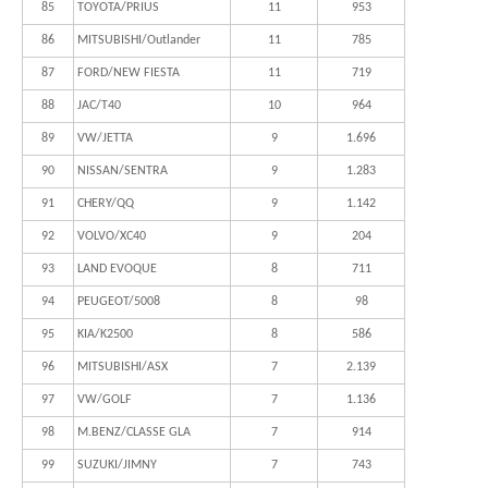
85
TOYOTA/PRIUS
11
953
86
MITSUBISHI/Outlander
11
785
87
FORD/NEW FIESTA
11
719
88
JAC/T40
10
964
89
VW/JETTA
9
1.696
90
NISSAN/SENTRA
9
1.283
91
CHERY/QQ
9
1.142
92
VOLVO/XC40
9
204
93
LAND EVOQUE
8
711
94
PEUGEOT/5008
8
98
95
KIA/K2500
8
586
96
MITSUBISHI/ASX
7
2.139
97
VW/GOLF
7
1.136
98
M.BENZ/CLASSE GLA
7
914
99
SUZUKI/JIMNY
7
743