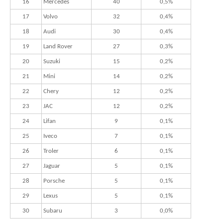
16
Mercedes
40
0,5%
17
Volvo
32
0,4%
18
Audi
30
0,4%
19
Land Rover
27
0,3%
20
Suzuki
15
0,2%
21
Mini
14
0,2%
22
Chery
12
0,2%
23
JAC
12
0,2%
24
Lifan
9
0,1%
25
Iveco
7
0,1%
26
Troler
6
0,1%
27
Jaguar
5
0,1%
28
Porsche
5
0,1%
29
Lexus
5
0,1%
30
Subaru
3
0,0%