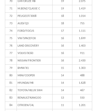
70
GM/CRUZE HB
19
2.075
71
M.BENZ/CLASSE C
19
1.419
72
PEUGEOT/3008
18
1.014
73
AUDI/Q3
18
755
74
FORD/FOCUS
17
1.111
75
VW/SPACEFOX
16
1.699
76
LAND DISCOVERY
16
1.403
77
VOLVO/XC60
16
911
78
NISSAN/FRONTIER
16
2.430
79
BMW/X1
15
1.303
80
MINI/COOPER
14
488
81
HYUNDAI/HR
14
1.628
82
TOYOTA/HILUX SW4
14
467
83
RENAULT/KANGOO
13
550
84
CITROEN/C4L
11
1.201