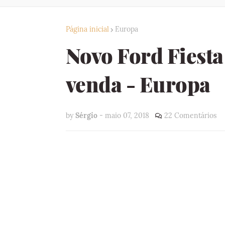
Página inicial
Europa
Novo Ford Fiesta 
venda - Europa
by
Sérgio
-
maio 07, 2018
22 Comentários