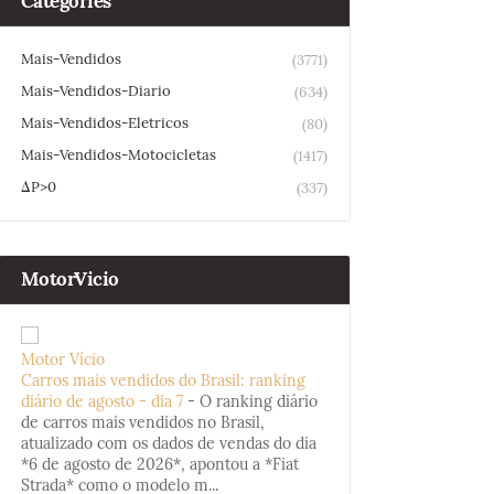
Categories
Mais-Vendidos
(3771)
Mais-Vendidos-Diario
(634)
Mais-Vendidos-Eletricos
(80)
Mais-Vendidos-Motocicletas
(1417)
ΔP>0
(337)
MotorVicio
Motor Vício
Carros mais vendidos do Brasil: ranking
diário de agosto - dia 7
-
O ranking diário
de carros mais vendidos no Brasil,
atualizado com os dados de vendas do dia
*6 de agosto de 2026*, apontou a *Fiat
Strada* como o modelo m...