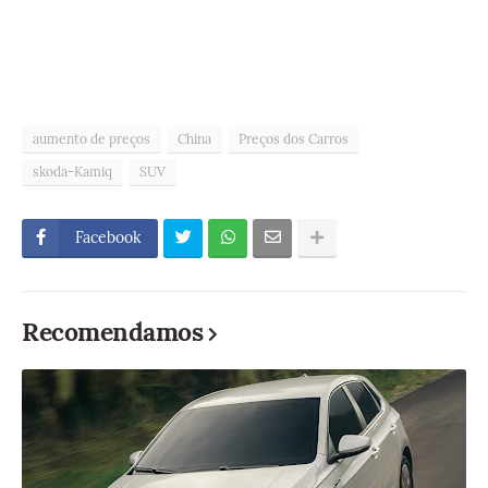
aumento de preços
China
Preços dos Carros
skoda-Kamiq
SUV
Facebook
Recomendamos