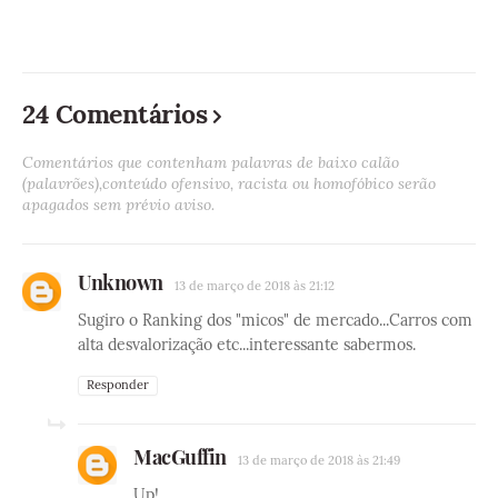
24 Comentários
Comentários que contenham palavras de baixo calão
(palavrões),conteúdo ofensivo, racista ou homofóbico serão
apagados sem prévio aviso.
Unknown
13 de março de 2018 às 21:12
Sugiro o Ranking dos "micos" de mercado...Carros com
alta desvalorização etc...interessante sabermos.
Responder
MacGuffin
13 de março de 2018 às 21:49
Up!