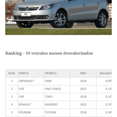
Ranking - 10 veículos menos desvalorizados
Rank
MARCA
MODELO
ANO
Desvalorizaç
1
CHEVROLET
ONIX
2016
0,09%
2
FIAT
UNO VIVACE
2015
0,12%
3
FIAT
TORO
2016
0,21%
4
RENAULT
SANDERO
2012
0,31%
5
HYUNDAI
TUCSON
2016
0,34%