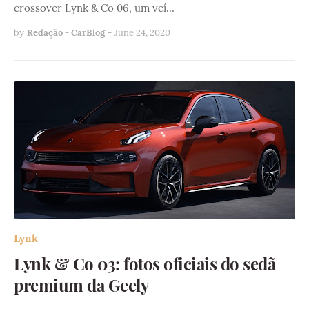
crossover Lynk & Co 06, um veí…
by
Redação - CarBlog
-
June 24, 2020
Lynk
Lynk & Co 03: fotos oficiais do sedã
premium da Geely