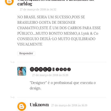
carblog
27 de março de 2018 às 14:32
NO BRASIL SERIA UM SUCESSO,POIS SE
BRASILEIRO GOSTA DE DESIGNER
CHAMATIVO,ESTE É UM DOS CARROS PARA ESSE
PÚBLICO....MUITO BONITO MESMO,A Lynk & Co
CONSEGUIO DEIXÁ-LO MUITO EQUILIBRADO
VISUALMENTE
Responder
🅞🅡🅓🅔🅟 🚦 ❶❾❽❷
27 de março de 2018 às 15:19
"Designer" é o profissional que executa o
design.
Unknown
27 de março de 2018 às 16:19