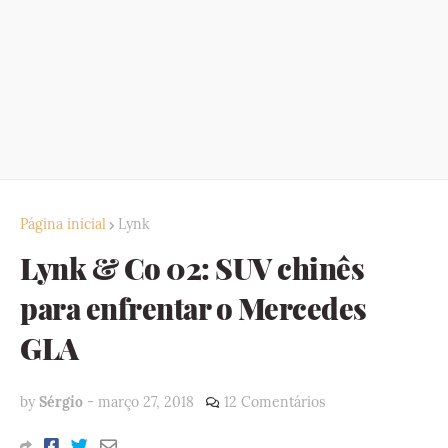
Página inicial
Lynk
Lynk & Co 02: SUV chinês
para enfrentar o Mercedes
GLA
by
Sérgio
-
março 27, 2018
12 Comentários