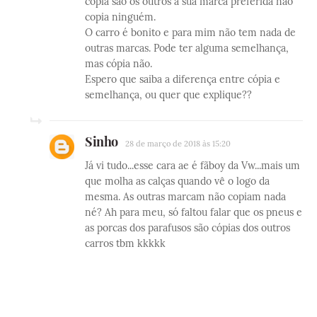
copia são os outros a sua marca preferida não
copia ninguém.
O carro é bonito e para mim não tem nada de
outras marcas. Pode ter alguma semelhança,
mas cópia não.
Espero que saiba a diferença entre cópia e
semelhança, ou quer que explique??
Sinho
28 de março de 2018 às 15:20
Já vi tudo...esse cara ae é fãboy da Vw...mais um
que molha as calças quando vê o logo da
mesma. As outras marcam não copiam nada
né? Ah para meu, só faltou falar que os pneus e
as porcas dos parafusos são cópias dos outros
carros tbm kkkkk