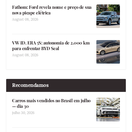
Fathom: Ford revela nome e preço de sua
nova picape elétrica
August 08, 2026
VW ID. ERA 5S: autonomia de 2.000 km
para enfrentar BYD Seal
August 08, 2026
Recomendamos
Carros mais vendidos no Brasil em julho
— dia 30
julho 30, 2026