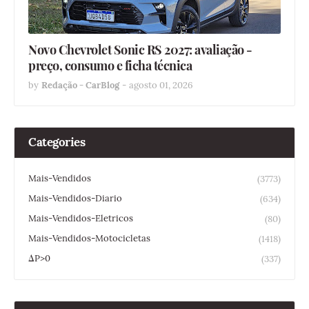
Novo Chevrolet Sonic RS 2027: avaliação -
preço, consumo e ficha técnica
by
Redação - CarBlog
-
agosto 01, 2026
Categories
Mais-Vendidos
(3773)
Mais-Vendidos-Diario
(634)
Mais-Vendidos-Eletricos
(80)
Mais-Vendidos-Motocicletas
(1418)
ΔP>0
(337)