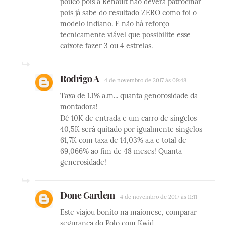
pouco pois a Renault não deverá patrocinar
pois já sabe do resultado ZERO como foi o
modelo indiano. E não há reforço
tecnicamente viável que possibilite esse
caixote fazer 3 ou 4 estrelas.
Rodrigo A
4 de novembro de 2017 às 09:48
Taxa de 1.1% a.m... quanta genorosidade da
montadora!
Dê 10K de entrada e um carro de singelos
40,5K será quitado por igualmente singelos
61,7K com taxa de 14,03% a.a e total de
69,066% ao fim de 48 meses! Quanta
generosidade!
Done Gardem
4 de novembro de 2017 às 11:11
Este viajou bonito na maionese, comparar
segurança do Polo com Kwid.