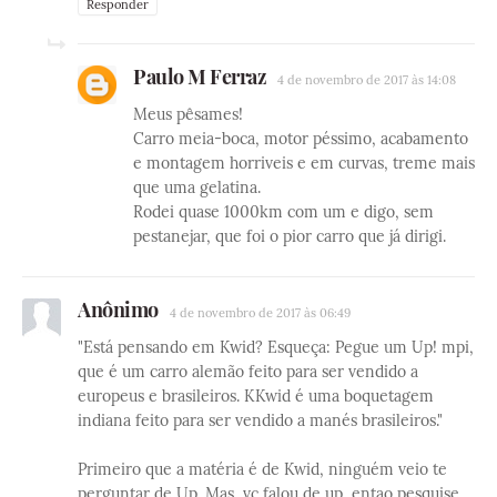
Responder
Paulo M Ferraz
4 de novembro de 2017 às 14:08
Meus pêsames!
Carro meia-boca, motor péssimo, acabamento
e montagem horriveis e em curvas, treme mais
que uma gelatina.
Rodei quase 1000km com um e digo, sem
pestanejar, que foi o pior carro que já dirigi.
Anônimo
4 de novembro de 2017 às 06:49
"Está pensando em Kwid? Esqueça: Pegue um Up! mpi,
que é um carro alemão feito para ser vendido a
europeus e brasileiros. KKwid é uma boquetagem
indiana feito para ser vendido a manés brasileiros."
Primeiro que a matéria é de Kwid, ninguém veio te
perguntar de Up. Mas, vc falou de up, entao pesquise