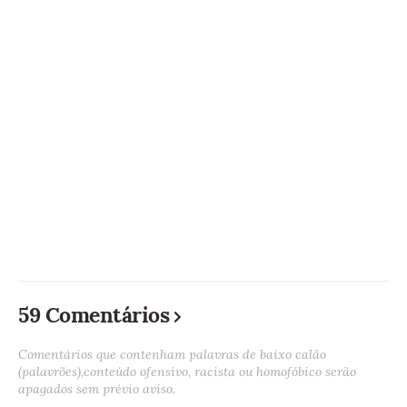
59 Comentários
Comentários que contenham palavras de baixo calão
(palavrões),conteúdo ofensivo, racista ou homofóbico serão
apagados sem prévio aviso.