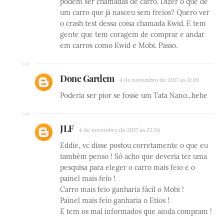
podem ser chamadas de carro. Dizer o que de
um carro que já nasceu sem freios? Quero ver
o crash test dessa coisa chamada Kwid. E tem
gente que tem coragem de comprar e andar
em carros como Kwid e Mobi. Passo.
Done Gardem
4 de novembro de 2017 às 11:09
Poderia ser pior se fosse um Tata Nano...hehe
JLF
4 de novembro de 2017 às 22:24
Eddie, vc disse postou corretamente o que eu
também penso ! Só acho que deveria ter uma
pesquisa para eleger o carro mais feio e o
painel mais feio !
Carro mais feio ganharia fácil o Mobi !
Painel mais feio ganharia o Etios !
E tem os mal informados que ainda compram !