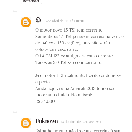
Responder
🤠
13 de abril de 2017 às 00:01
O motor novo 1.5 TSI tem corrente.
Somente os 1.4 TSI possuem correia na versão
de 140 cv e 150 cv (flex), mas não serão
colocados nesse carro.
O 1.4 TSI 122 cv antigo era com corrente.
Todos os 2.0 TSI são com corrente.
Já o motor TDI realmente fica devendo nesse
aspecto.
Ainda hoje vi uma Amarok 2013 tendo seu
motor substituído. Nota fiscal:
R$ 34.000
Unknown
13 de abril de 2017 às 07:44
Estranho, meu irmão trocou a correia dá sua