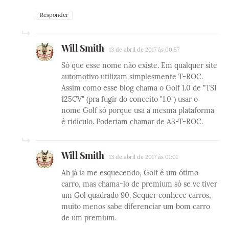
Responder
Will Smith
13 de abril de 2017 às 00:57
Só que esse nome não existe. Em qualquer site
automotivo utilizam simplesmente T-ROC.
Assim como esse blog chama o Golf 1.0 de "TSI
125CV" (pra fugir do conceito "1.0") usar o
nome Golf só porque usa a mesma plataforma
é ridículo. Poderiam chamar de A3-T-ROC.
Will Smith
13 de abril de 2017 às 01:01
Ah já ia me esquecendo, Golf é um ótimo
carro, mas chama-lo de premium só se vc tiver
um Gol quadrado 90. Sequer conhece carros,
muito menos sabe diferenciar um bom carro
de um premium.