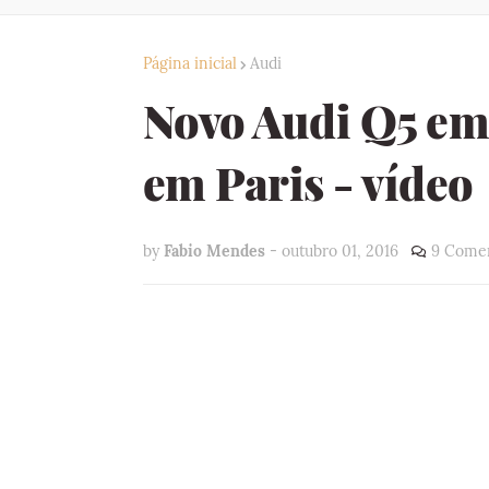
Página inicial
Audi
Novo Audi Q5 em
em Paris - vídeo
by
Fabio Mendes
-
outubro 01, 2016
9 Comen