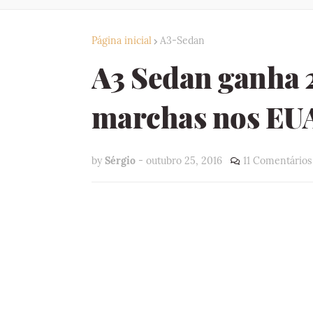
Página inicial
A3-Sedan
A3 Sedan ganha 2
marchas nos EU
by
Sérgio
-
outubro 25, 2016
11 Comentários