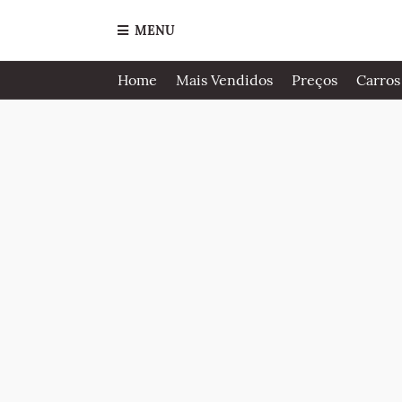
MENU
Home
Mais Vendidos
Preços
Carros