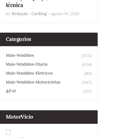
técnica
by
Redação - CarBlog
-
agosto 01, 2026
Categories
Mais-Vendidos
(3771)
Mais-Vendidos-Diario
(634)
Mais-Vendidos-Eletricos
(80)
Mais-Vendidos-Motocicletas
(1417)
ΔP>0
(337)
MotorVicio