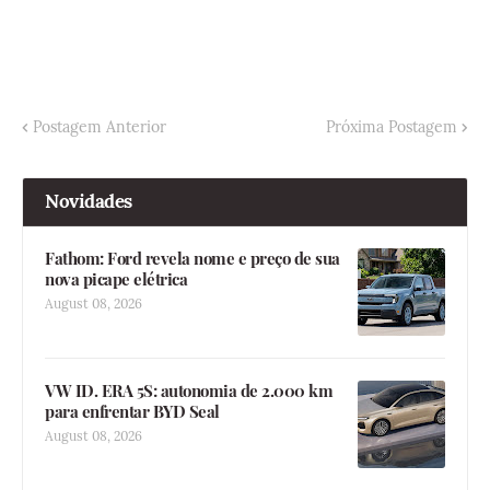
Postagem Anterior
Próxima Postagem
Novidades
Fathom: Ford revela nome e preço de sua
nova picape elétrica
August 08, 2026
VW ID. ERA 5S: autonomia de 2.000 km
para enfrentar BYD Seal
August 08, 2026