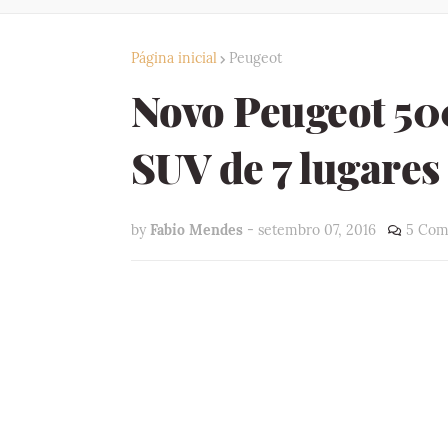
Página inicial
Peugeot
Novo Peugeot 500
SUV de 7 lugares
by
Fabio Mendes
-
setembro 07, 2016
5 Com