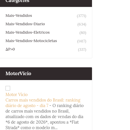
Categories
Mais-Vendidos
(3771)
Mais-Vendidos-Diario
(634)
Mais-Vendidos-Eletricos
(80)
Mais-Vendidos-Motocicletas
(1417)
ΔP>0
(337)
MotorVicio
Motor Vício
Carros mais vendidos do Brasil: ranking
diário de agosto - dia 7
-
O ranking diário
de carros mais vendidos no Brasil,
atualizado com os dados de vendas do dia
*6 de agosto de 2026*, apontou a *Fiat
Strada* como o modelo m...