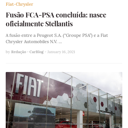
Fiat-Chrysler
Fusão FCA-PSA concluída: nasce
oficialmente Stellantis
A fusão entre a Peugeot S.A. (“Groupe PSA”) e a Fiat
Chrysler Automobiles N.V. …
by
Redação - CarBlog
-
January 16, 2021