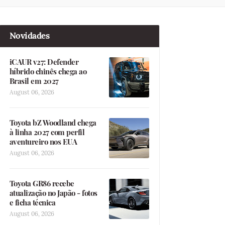
Novidades
iCAUR v27: Defender
híbrido chinês chega ao
Brasil em 2027
August 06, 2026
Toyota bZ Woodland chega
à linha 2027 com perfil
aventureiro nos EUA
August 06, 2026
Toyota GR86 recebe
atualização no Japão - fotos
e ficha técnica
August 06, 2026