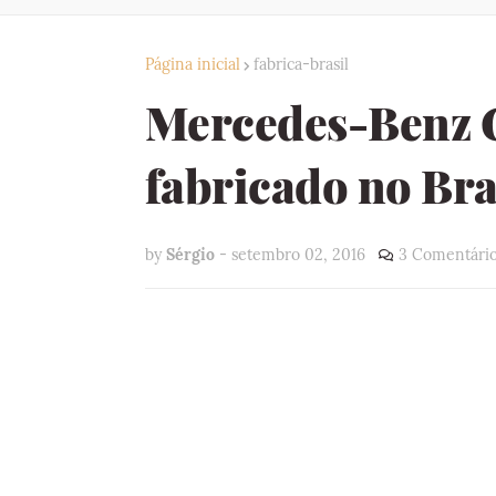
Página inicial
fabrica-brasil
Mercedes-Benz G
fabricado no Bra
by
Sérgio
-
setembro 02, 2016
3 Comentári