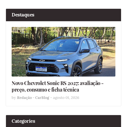
Destaques
Novo Chevrolet Sonic RS 2027: avaliação -
preço, consumo e ficha técnica
by
Redação - CarBlog
-
agosto 01, 2026
Categories