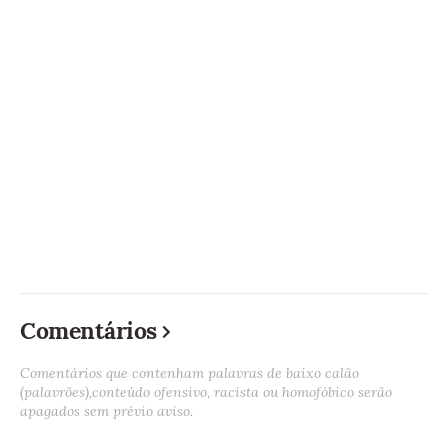
Comentários
Comentários que contenham palavras de baixo calão
(palavrões),conteúdo ofensivo, racista ou homofóbico serão
apagados sem prévio aviso.