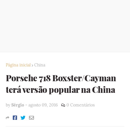
Página inicial
China
Porsche 718 Boxster/Cayman
terá versão popular na China
by
Sérgio
-
agosto 09, 2016
0 Comentários