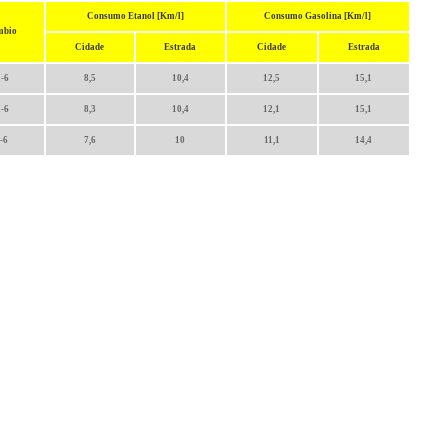
Consumo Etanol [Km/l]
Consumo Gasolina [Km/l]
mbio
Cidade
Estrada
Cidade
Estrada
-6
8,5
10,4
12,5
15,1
-6
8,3
10,4
12,1
15,1
-6
7,6
10
11,1
14,4