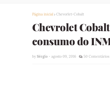
Página inicial
Chevorlet-Cobalt
Chevrolet Cobalt
consumo do I
by
Sérgio
-
agosto 09, 2016
50 Comentários