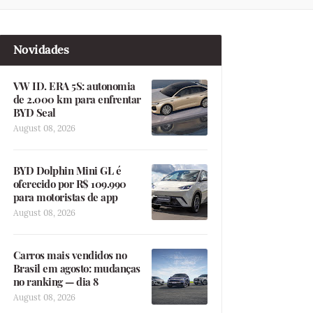
Novidades
VW ID. ERA 5S: autonomia
de 2.000 km para enfrentar
BYD Seal
August 08, 2026
BYD Dolphin Mini GL é
oferecido por R$ 109.990
para motoristas de app
August 08, 2026
Carros mais vendidos no
Brasil em agosto: mudanças
no ranking — dia 8
August 08, 2026