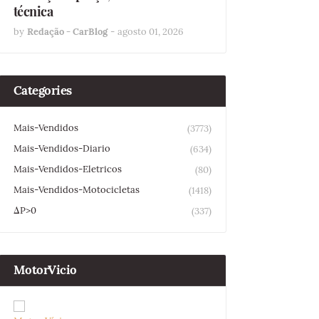
técnica
by
Redação - CarBlog
-
agosto 01, 2026
Categories
Mais-Vendidos
(3773)
Mais-Vendidos-Diario
(634)
Mais-Vendidos-Eletricos
(80)
Mais-Vendidos-Motocicletas
(1418)
ΔP>0
(337)
MotorVicio