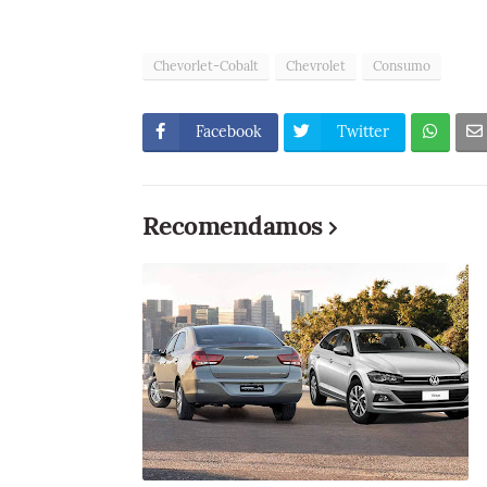
Chevorlet-Cobalt
Chevrolet
Consumo
Facebook
Twitter
Recomendamos