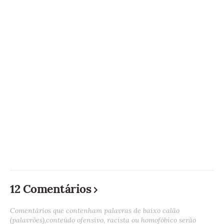
12 Comentários
Comentários que contenham palavras de baixo calão
(palavrões),conteúdo ofensivo, racista ou homofóbico serão