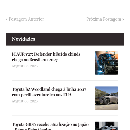
Postagem Anterior
Próxima Postagem
Novidades
iCAUR v27: Defender híbrido chinês
chega ao Brasil em 2027
August 06, 2026
Toyota bZ Woodland chega à linha 2027
com perfil aventureiro nos EUA
August 06, 2026
Toyota GR86 recebe atualização no Japão
- fotos e ficha técnica