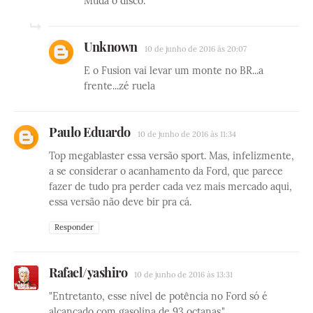
Muda o disco.
Unknown
10 de junho de 2016 às 20:07
E o Fusion vai levar um monte no BR...a
frente...zé ruela
Paulo Eduardo
10 de junho de 2016 às 11:34
Top megablaster essa versão sport. Mas, infelizmente,
a se considerar o acanhamento da Ford, que parece
fazer de tudo pra perder cada vez mais mercado aqui,
essa versão não deve bir pra cá.
Responder
Rafael/yashiro
10 de junho de 2016 às 13:31
"Entretanto, esse nível de potência no Ford só é
alcançado com gasolina de 93 octanas."