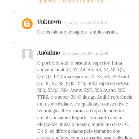
melhores-carros-do-mundo.html
Unknown
10 de junho de 2016 às 11:12
Carlos falando bobagens...simples assim.
Anônimo
10 de junho de 2016 às 22:49
O portfólio Audi é bastante superior: linha
convencional A1, A3, A4, A5, A6, A7, A8, Q3,
Q5, Q7, TT; linha esportiva S: S3, S4, S4 Avant,
S5, S6, S7, S8, SQ5, TTS; linha superesportiva:
RS3, RSQ3, RS4 Avant, RS5, RS6 Avant, RS7,
TTRS, e o super R8. O design Audi é referência
em esportividade, e a qualidade construtiva e
tecnológica lhe alçaram ao topo do boletim
anual Consumer Reports. Enquanto isso a
Mercedes utiliza o mesmo molde no classe C,
E e S, só diferenciados pelo tamanho dos
carros, e a Bmw com a cansativa grade dividida