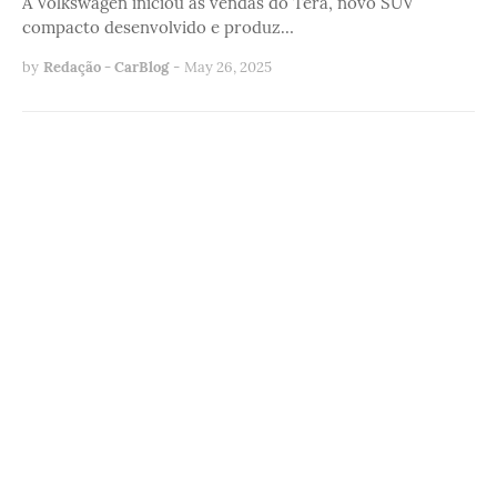
A Volkswagen iniciou as vendas do Tera, novo SUV
compacto desenvolvido e produz…
by
Redação - CarBlog
-
May 26, 2025