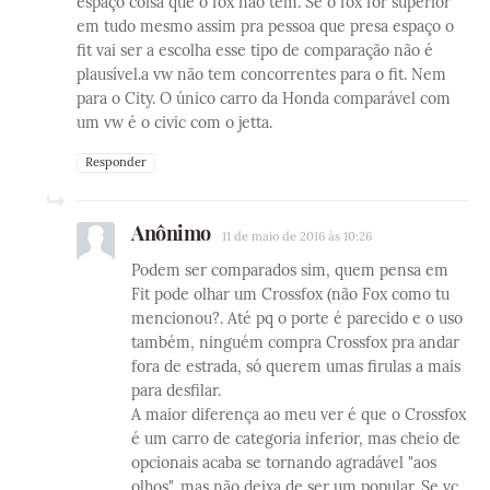
espaço coisa que o fox não tem. Se o fox for superior
em tudo mesmo assim pra pessoa que presa espaço o
fit vai ser a escolha esse tipo de comparação não é
plausível.a vw não tem concorrentes para o fit. Nem
para o City. O único carro da Honda comparável com
um vw é o civic com o jetta.
Responder
Anônimo
11 de maio de 2016 às 10:26
Podem ser comparados sim, quem pensa em
Fit pode olhar um Crossfox (não Fox como tu
mencionou?. Até pq o porte é parecido e o uso
também, ninguém compra Crossfox pra andar
fora de estrada, só querem umas firulas a mais
para desfilar.
A maior diferença ao meu ver é que o Crossfox
é um carro de categoria inferior, mas cheio de
opcionais acaba se tornando agradável "aos
olhos", mas não deixa de ser um popular. Se vc