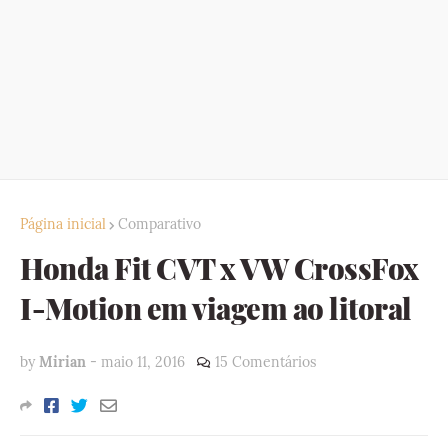
Página inicial
Comparativo
Honda Fit CVT x VW CrossFox
I-Motion em viagem ao litoral
by
Mirian
-
maio 11, 2016
15 Comentários