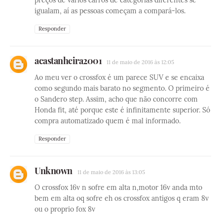
preços de vários carros de categorias diferentes se
igualam, aí as pessoas começam a compará-los.
Responder
acastanheira2001
11 de maio de 2016 às 12:05
Ao meu ver o crossfox é um parece SUV e se encaixa
como segundo mais barato no segmento. O primeiro é
o Sandero step. Assim, acho que não concorre com
Honda fit, até porque este é infinitamente superior. Só
compra automatizado quem é mal informado.
Responder
Unknown
11 de maio de 2016 às 13:05
O crossfox 16v n sofre em alta n,motor 16v anda mto
bem em alta oq sofre eh os crossfox antigos q eram 8v
ou o proprio fox 8v