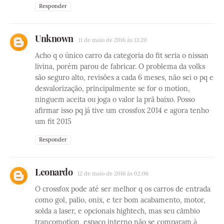
Responder
Unknown
11 de maio de 2016 às 13:20
Acho q o único carro da categoria do fit seria o nissan
livina, porém parou de fabricar. O problema da volks
são seguro alto, revisões a cada 6 meses, não sei o pq e
desvalorização, principalmente se for o motion,
ninguem aceita ou joga o valor la prã baixo. Posso
afirmar isso pq já tive um crossfox 2014 e agora tenho
um fit 2015
Responder
Leonardo
12 de maio de 2016 às 02:06
O crossfox pode até ser melhor q os carros de entrada
como gol, palio, onix, e ter bom acabamento, motor,
solda a laser, e opcionais hightech, mas seu câmbio
trancomotion, espaço interno não se comparam à