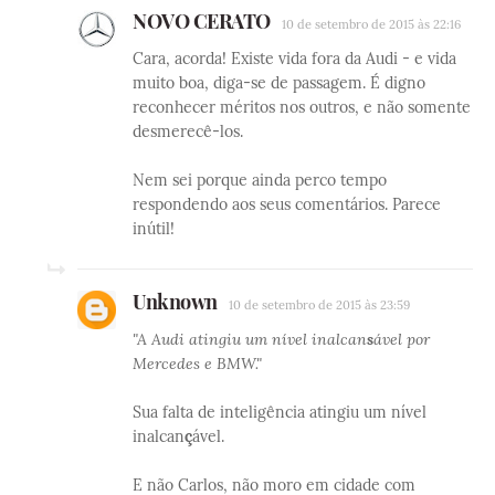
NOVO CERATO
10 de setembro de 2015 às 22:16
Cara, acorda! Existe vida fora da Audi - e vida
muito boa, diga-se de passagem. É digno
reconhecer méritos nos outros, e não somente
desmerecê-los.
Nem sei porque ainda perco tempo
respondendo aos seus comentários. Parece
inútil!
Unknown
10 de setembro de 2015 às 23:59
"A Audi atingiu um nível inalcan
s
ável por
Mercedes e BMW."
Sua falta de inteligência atingiu um nível
inalcan
ç
ável.
E não Carlos, não moro em cidade com