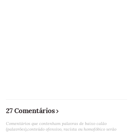
27 Comentários
Comentários que contenham palavras de baixo calão
(palavrões),conteúdo ofensivo, racista ou homofóbico serão