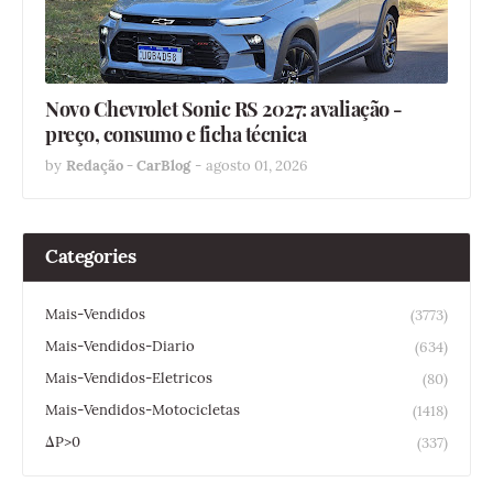
Novo Chevrolet Sonic RS 2027: avaliação -
preço, consumo e ficha técnica
by
Redação - CarBlog
-
agosto 01, 2026
Categories
Mais-Vendidos
(3773)
Mais-Vendidos-Diario
(634)
Mais-Vendidos-Eletricos
(80)
Mais-Vendidos-Motocicletas
(1418)
ΔP>0
(337)