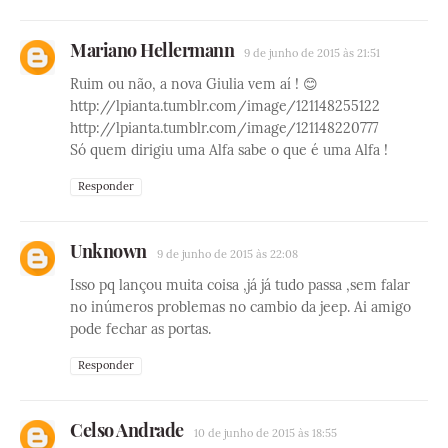
Mariano Hellermann
9 de junho de 2015 às 21:51
Ruim ou não, a nova Giulia vem aí ! 😊
http://lpianta.tumblr.com/image/121148255122
http://lpianta.tumblr.com/image/121148220777
Só quem dirigiu uma Alfa sabe o que é uma Alfa !
Responder
Unknown
9 de junho de 2015 às 22:08
Isso pq lançou muita coisa ,já já tudo passa ,sem falar
no inúmeros problemas no cambio da jeep. Ai amigo
pode fechar as portas.
Responder
Celso Andrade
10 de junho de 2015 às 18:55