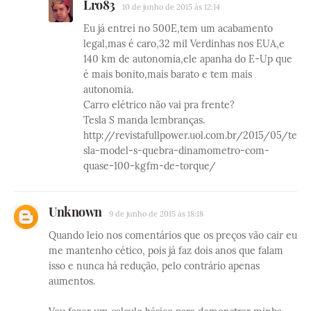
Lro83
10 de junho de 2015 às 12:14
Eu já entrei no 500E,tem um acabamento
legal,mas é caro,32 mil Verdinhas nos EUA,e
140 km de autonomia,ele apanha do E-Up que
é mais bonito,mais barato e tem mais
autonomia.
Carro elétrico não vai pra frente?
Tesla S manda lembranças.
http://revistafullpower.uol.com.br/2015/05/te
sla-model-s-quebra-dinamometro-com-
quase-100-kgfm-de-torque/
Unknown
9 de junho de 2015 às 18:18
Quando leio nos comentários que os preços vão cair eu
me mantenho cético, pois já faz dois anos que falam
isso e nunca há redução, pelo contrário apenas
aumentos.