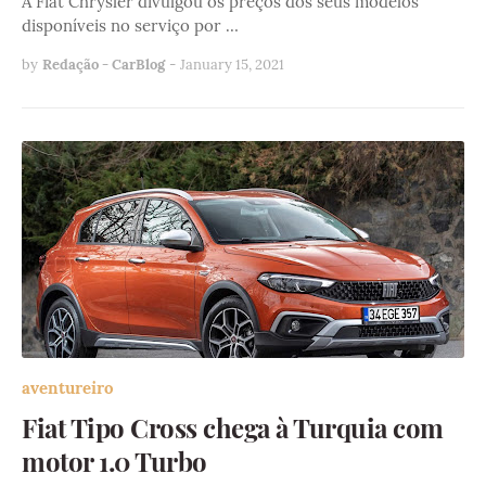
A Fiat Chrysler divulgou os preços dos seus modelos
disponíveis no serviço por …
by
Redação - CarBlog
-
January 15, 2021
aventureiro
Fiat Tipo Cross chega à Turquia com
motor 1.0 Turbo