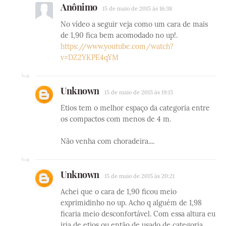
Anônimo
15 de maio de 2015 às 16:38
No vídeo a seguir veja como um cara de mais
de 1,90 fica bem acomodado no up!.
https://www.youtube.com/watch?
v=DZ2YKPE4qYM
Unknown
15 de maio de 2015 às 19:15
Etios tem o melhor espaço da categoria entre
os compactos com menos de 4 m.
Não venha com choradeira....
Unknown
15 de maio de 2015 às 20:21
Achei que o cara de 1,90 ficou meio
exprimidinho no up. Acho q alguém de 1,98
ficaria meio desconfortável. Com essa altura eu
iria de etios ou então de usado de categoria