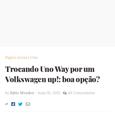
Página inicial
Uno
Trocando Uno Way por um
Volkswagen up!: boa opção?
by
Fabio Mendes
-
maio 16, 2015
40 Comentários