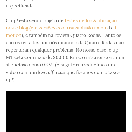
especificada.
O up! está sendo objeto de
testes de longa duração
neste blog (em versões com transmissão manua
l e
i-
motion
), e também na revista Quatro Rodas. Tanto os
carros testados por nós quanto o da Quatro Rodas não
reportaram qualquer problema. No nosso caso, o up!
MT está com mais de 20.000 Km e o interior continua
silencioso como 0KM. (A seguir reproduzimos um
off-road
vídeo com um leve
que fizemos com o take-
up!)