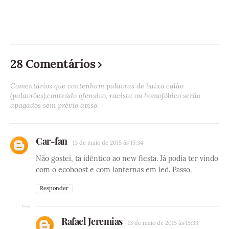
28 Comentários
Comentários que contenham palavras de baixo calão
(palavrões),conteúdo ofensivo, racista ou homofóbico serão
apagados sem prévio aviso.
Car-fan
13 de maio de 2015 às 15:34
Não gostei, ta idêntico ao new fiesta. Já podia ter vindo
com o ecoboost e com lanternas em led. Passo.
Responder
Rafael Jeremias
13 de maio de 2015 às 15:39