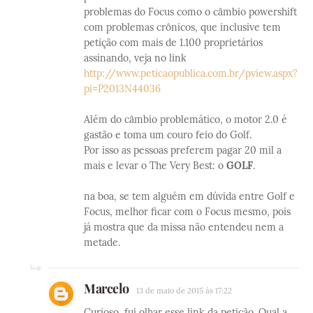
problemas do Focus como o câmbio powershift
com problemas crônicos, que inclusive tem
petição com mais de 1.100 proprietários
assinando, veja no link
http://www.peticaopublica.com.br/pview.aspx?
pi=P2013N44036
Além do câmbio problemático, o motor 2.0 é
gastão e toma um couro feio do Golf.
Por isso as pessoas preferem pagar 20 mil a
mais e levar o The Very Best: o
GOLF
.
na boa, se tem alguém em dúvida entre Golf e
Focus, melhor ficar com o Focus mesmo, pois
já mostra que da missa não entendeu nem a
metade.
Marcelo
13 de maio de 2015 às 17:22
Curioso, fui olhar esse link da petição. Qual a