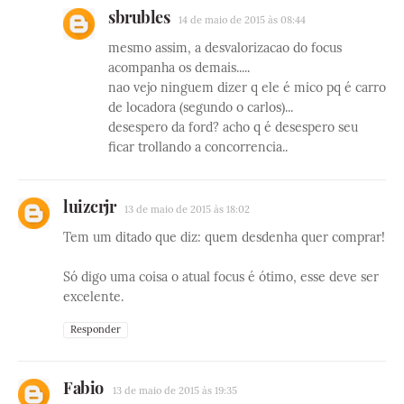
sbrubles
14 de maio de 2015 às 08:44
mesmo assim, a desvalorizacao do focus
acompanha os demais.....
nao vejo ninguem dizer q ele é mico pq é carro
de locadora (segundo o carlos)...
desespero da ford? acho q é desespero seu
ficar trollando a concorrencia..
luizcrjr
13 de maio de 2015 às 18:02
Tem um ditado que diz: quem desdenha quer comprar!
Só digo uma coisa o atual focus é ótimo, esse deve ser
excelente.
Responder
Fabio
13 de maio de 2015 às 19:35