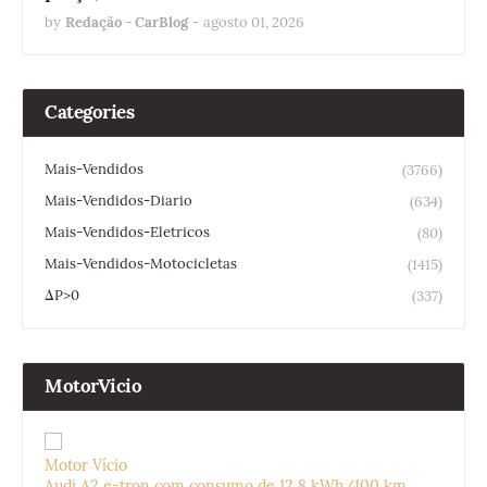
by
Redação - CarBlog
-
agosto 01, 2026
Categories
Mais-Vendidos
(3766)
Mais-Vendidos-Diario
(634)
Mais-Vendidos-Eletricos
(80)
Mais-Vendidos-Motocicletas
(1415)
ΔP>0
(337)
MotorVicio
Motor Vício
Audi A2 e-tron com consumo de 12,8 kWh/100 km