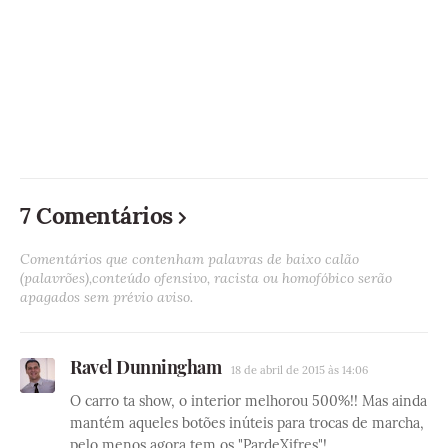
7 Comentários
Comentários que contenham palavras de baixo calão
(palavrões),conteúdo ofensivo, racista ou homofóbico serão
apagados sem prévio aviso.
Ravel Dunningham
18 de abril de 2015 às 14:06
O carro ta show, o interior melhorou 500%!! Mas ainda
mantém aqueles botões inúteis para trocas de marcha,
pelo menos agora tem os "PardeXifres"!