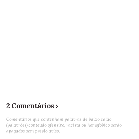
2 Comentários
Comentários que contenham palavras de baixo calão
(palavrões),conteúdo ofensivo, racista ou homofóbico serão
apagados sem prévio aviso.